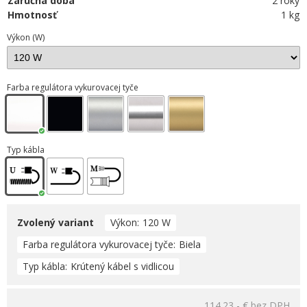
Záručná doba
2 roky
Hmotnosť
1 kg
Výkon (W)
Farba regulátora vykurovacej tyče
Typ kábla
Zvolený variant
Výkon
120 W
Farba regulátora vykurovacej tyče
Biela
Typ kábla
Krútený kábel s vidlicou
114.23,- €
bez DPH