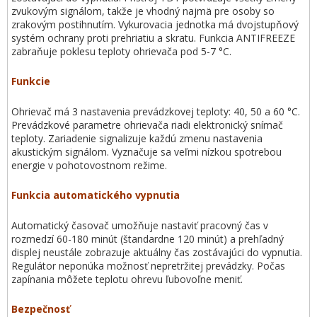
zvukovým signálom, takže je vhodný najmä pre osoby so
zrakovým postihnutím. Vykurovacia jednotka má dvojstupňový
systém ochrany proti prehriatiu a skratu. Funkcia ANTIFREEZE
zabraňuje poklesu teploty ohrievača pod 5-7 °C.
Funkcie
Ohrievač má 3 nastavenia prevádzkovej teploty: 40, 50 a 60 °C.
Prevádzkové parametre ohrievača riadi elektronický snímač
teploty. Zariadenie signalizuje každú zmenu nastavenia
akustickým signálom. Vyznačuje sa veľmi nízkou spotrebou
energie v pohotovostnom režime.
Funkcia automatického vypnutia
Automatický časovač umožňuje nastaviť pracovný čas v
rozmedzí 60-180 minút (štandardne 120 minút) a prehľadný
displej neustále zobrazuje aktuálny čas zostávajúci do vypnutia.
Regulátor neponúka možnosť nepretržitej prevádzky. Počas
zapínania môžete teplotu ohrevu ľubovoľne meniť.
Bezpečnosť