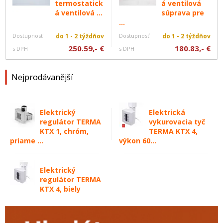
termostatick
á ventilová
á ventilová ...
súprava pre
...
Dostupnosť
do 1 - 2 týždňov
Dostupnosť
do 1 - 2 týždňov
250.59,- €
180.83,- €
s DPH
s DPH
Nejprodávanější
Elektrický
Elektrická
regulátor TERMA
vykurovacia tyč
KTX 1, chróm,
TERMA KTX 4,
priame ...
výkon 60...
Elektrický
regulátor TERMA
KTX 4, biely