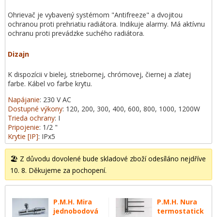
Ohrievač je vybavený systémom "Antifreeze" a dvojitou
ochranou proti prehriatiu radiátora. Indikuje alarmy. Má aktívnu
ochranu proti prevádzke suchého radiátora.
Dizajn
K dispozícii v bielej, striebornej, chrómovej, čiernej a zlatej
farbe. Kábel vo farbe krytu.
Napájanie
: 230 V AC
Dostupné výkony
: 120, 200, 300, 400, 600, 800, 1000, 1200W
Trieda ochrany
: I
Pripojenie
: 1/2 "
Krytie [IP]
: IPx5
🏖️ Z důvodu dovolené bude skladové zboží odesíláno nejdříve
10. 8. Děkujeme za pochopení.
P.M.H. Mira
P.M.H. Nura
jednobodová
termostatick