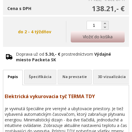
138.21,- €
Cena s DPH
do 2 - 4 týždňov
Vložiť do košíka
Doprava už od
5.30,- €
prostredníctvom
Výdajné
miesto Packeta SK
Popis
Špecifikácia
Na prevzatie
3D vizualizácia
Elektrická vykurovacia tyč TERMA TDY
je vyvinutá špeciálne pre verejné a ubytovacie priestory. Je tiež
vybavená automatickým časovačom, ktorý zabraňuje plytvaniu
energiou. Minimalistický dizajn - iba dve tlačidlá, jednoduché a
intuitívne ovládanie. Zobrazuje aktuálne nastavenú teplotu a čas
zostávajúci do vypnutia. Prístroj TDY potvrdzuje všetky zmeny