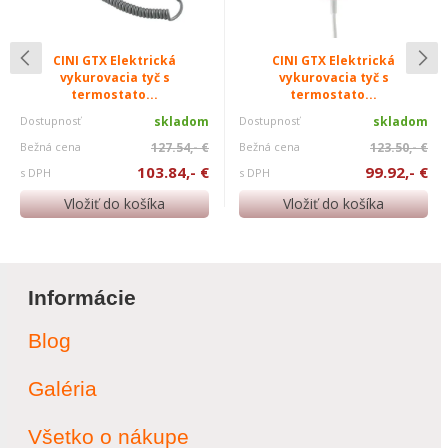
CINI GTX Elektrická
CINI GTX Elektrická
vykurovacia tyč s
vykurovacia tyč s
termostato...
termostato...
Dostupnosť
skladom
Dostupnosť
skladom
Bežná cena
127.54,- €
Bežná cena
123.50,- €
103.84,- €
99.92,- €
s DPH
s DPH
Vložiť do košíka
Vložiť do košíka
Informácie
Blog
Galéria
Všetko o nákupe