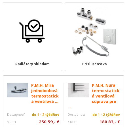
Radiátory skladom
Príslušenstvo
P.M.H. Mira
P.M.H. Nura
jednobodová
termostatick
termostatick
á ventilová
á ventilová ...
súprava pre
...
Dostupnosť
do 1 - 2 týždňov
Dostupnosť
do 1 - 2 týždňov
250.59,- €
180.83,- €
s DPH
s DPH