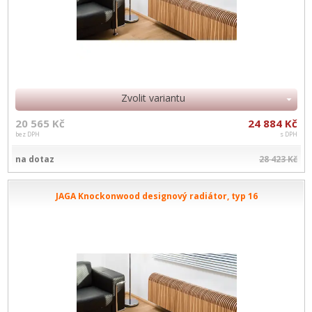
Zvolit variantu
20 565 Kč
24 884 Kč
bez DPH
s DPH
na dotaz
28 423 Kč
JAGA Knockonwood designový radiátor, typ 16