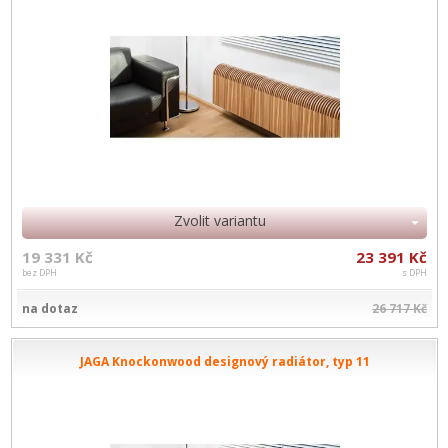
Zvolit variantu
19 331 Kč
23 391 Kč
bez DPH
s DPH
na dotaz
26 717 Kč
JAGA Knockonwood designový radiátor, typ 11