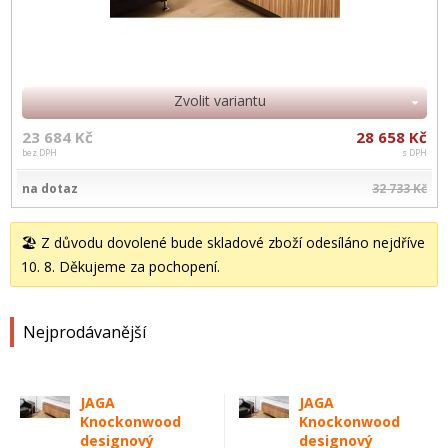
Zvolit variantu
23 684 Kč
28 658 Kč
bez DPH
s DPH
na dotaz
32 733 Kč
🏖️ Z důvodu dovolené bude skladové zboží odesíláno nejdříve
10. 8. Děkujeme za pochopení.
Nejprodávanější
JAGA
JAGA
Knockonwood
Knockonwood
designový
designový