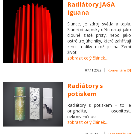
Radiátory JAGA
Iguana
Slunce, je zdroj světla a tepla.
Sluneční paprsky děti malují jako
dlouhé zlaté prsty, nebo jako
ostré trojúhelníky, které zahřívají
zemi a díky nimž je na Zemi
život.
zobrazit celý článek...
07.11.2022
Komentáře [0]
Radiátory s
potiskem
Radiátory s potiskem – to je
originalita, osobitost,
nekonvenčnost
zobrazit celý článek...
16.10.2022
Komentáře [0]