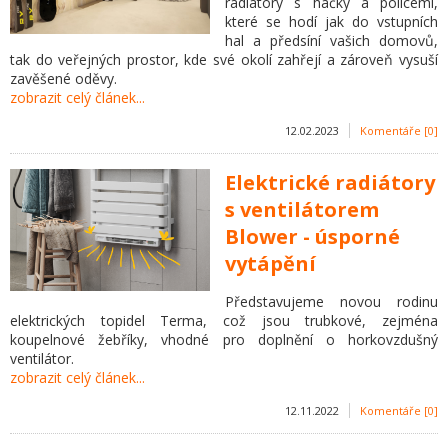
radiátory s háčky a policemi,
které se hodí jak do vstupních
hal a předsíní vašich domovů,
tak do veřejných prostor, kde své okolí zahřejí a zároveň vysuší
zavěšené oděvy.
zobrazit celý článek...
12.02.2023
Komentáře [0]
Elektrické radiátory
s ventilátorem
Blower - úsporné
vytápění
Představujeme novou rodinu
elektrických topidel Terma, což jsou trubkové, zejména
koupelnové žebříky, vhodné pro doplnění o horkovzdušný
ventilátor.
zobrazit celý článek...
12.11.2022
Komentáře [0]