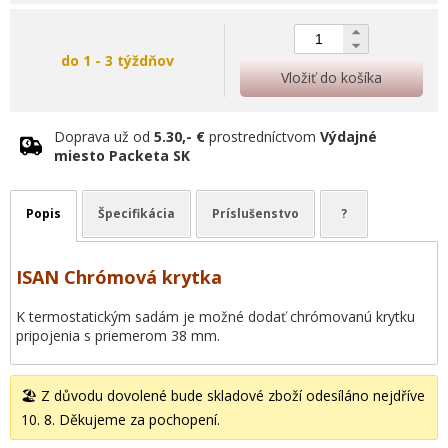
do 1 - 3 týždňov
Vložiť do košíka
Doprava už od
5.30,- €
prostredníctvom
Výdajné
miesto Packeta SK
Popis
Špecifikácia
Príslušenstvo
?
ISAN Chrómová krytka
K termostatickým sadám je možné dodať chrómovanú krytku
pripojenia s priemerom 38 mm.
🏖️ Z důvodu dovolené bude skladové zboží odesíláno nejdříve
10. 8. Děkujeme za pochopení.