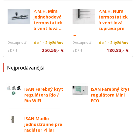
P.M.H. Mira
P.M.H. Nura
jednobodová
termostatick
termostatick
á ventilová
á ventilová ...
súprava pre
...
Dostupnosť
do 1 - 2 týždňov
Dostupnosť
do 1 - 2 týždňov
250.59,- €
180.83,- €
s DPH
s DPH
Nejprodávanější
ISAN Farebný kryt
ISAN Farebný kryt
regulátora Rio /
regulátora Mini
Rio WIFI
ECO
ISAN Madlo
jednostranné pre
radiátor Pillar