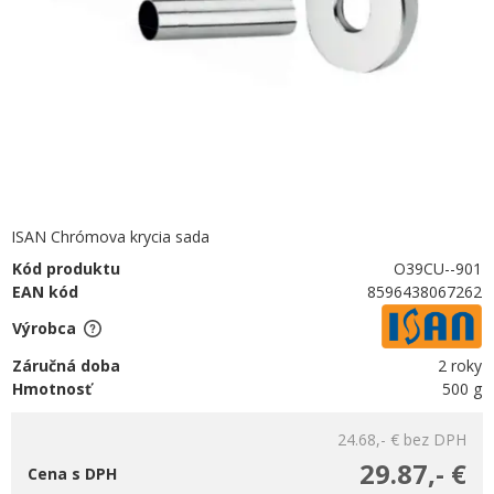
ISAN Chrómova krycia sada
Kód produktu
O39CU--901
EAN kód
8596438067262
Výrobca
Záručná doba
2 roky
Hmotnosť
500 g
24.68,- €
bez DPH
29.87,- €
Cena s DPH