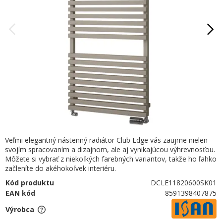
Veľmi elegantný nástenný radiátor Club Edge vás zaujme nielen
svojím spracovaním a dizajnom, ale aj vynikajúcou výhrevnosťou.
Môžete si vybrať z niekoľkých farebných variantov, takže ho ľahko
začleníte do akéhokoľvek interiéru.
Kód produktu
DCLE11820600SK01
EAN kód
8591398407875
Výrobca