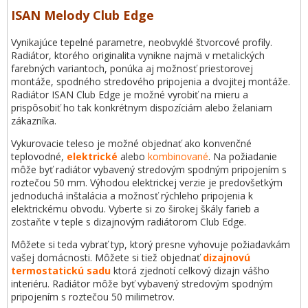
ISAN Melody Club Edge
Vynikajúce tepelné parametre, neobvyklé štvorcové profily.
Radiátor, ktorého originalita vynikne najmä v metalických
farebných variantoch, ponúka aj možnosť priestorovej
montáže, spodného stredového pripojenia a dvojitej montáže.
Radiátor ISAN Club Edge je možné vyrobiť na mieru a
prispôsobiť ho tak konkrétnym dispozíciám alebo želaniam
zákazníka.
Vykurovacie teleso je možné objednať ako konvenčné
teplovodné,
elektrické
alebo
kombinované
. Na požiadanie
môže byť radiátor vybavený stredovým spodným pripojením s
roztečou 50 mm. Výhodou elektrickej verzie je predovšetkým
jednoduchá inštalácia a možnosť rýchleho pripojenia k
elektrickému obvodu. Vyberte si zo širokej škály farieb a
zostaňte v teple s dizajnovým radiátorom Club Edge.
Môžete si teda vybrať typ, ktorý presne vyhovuje požiadavkám
vašej domácnosti. Môžete si tiež objednať
dizajnovú
termostatickú sadu
ktorá zjednotí celkový dizajn vášho
interiéru. Radiátor môže byť vybavený stredovým spodným
pripojením s roztečou 50 milimetrov.