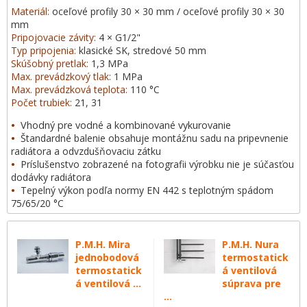
Materiál:
oceľové profily 30 × 30 mm / oceľové profily 30 × 30
mm
Pripojovacie závity:
4 × G1/2"
Typ pripojenia:
klasické SK, stredové 50 mm
Skúšobný pretlak:
1,3 MPa
Max. prevádzkový tlak:
1 MPa
Max. prevádzková teplota:
110 °C
Počet trubiek:
21, 31
•
Vhodný pre vodné a kombinované vykurovanie
•
Štandardné balenie obsahuje montážnu sadu na pripevnenie
radiátora a odvzdušňovaciu zátku
•
Príslušenstvo zobrazené na fotografii výrobku nie je súčasťou
dodávky radiátora
•
Tepelný výkon podľa normy EN 442 s teplotným spádom
75/65/20 °C
P.M.H. Mira
P.M.H. Nura
jednobodová
termostatick
termostatick
á ventilová
á ventilová ...
súprava pre
...