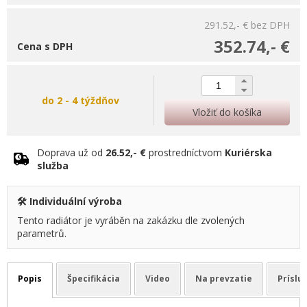
291.52,- €
bez DPH
352.74,- €
Cena s DPH
do 2 - 4 týždňov
Vložiť do košíka
Doprava už od
26.52,- €
prostredníctvom
Kuriérska
služba
🛠️ Individuální výroba
Tento radiátor je vyráběn na zakázku dle zvolených
parametrů.
Popis
Špecifikácia
Video
Na prevzatie
Príslu