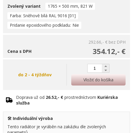
Zvolený variant
1765 × 500 mm, 821 W
Farba
Sněhově bílá RAL 9016 [01]
Pridanie epoxidového podkladu
Nie
292.66,- €
bez DPH
354.12,- €
Cena s DPH
do 2 - 4 týždňov
Vložiť do košíka
Doprava už od
26.52,- €
prostredníctvom
Kuriérska
služba
🛠️ Individuální výroba
Tento radiátor je vyráběn na zakázku dle zvolených
parametrů.