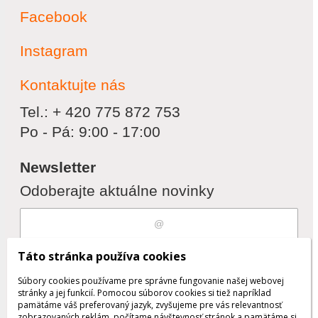
Facebook
Instagram
Kontaktujte nás
Tel.: + 420 775 872 753
Po - Pá: 9:00 - 17:00
Newsletter
Odoberajte aktuálne novinky
Súhlasím s
spracovaním osobných
Táto stránka používa cookies
údajov
Súbory cookies používame pre správne fungovanie našej webovej
stránky a jej funkcií. Pomocou súborov cookies si tiež napríklad
pamätáme váš preferovaný jazyk, zvyšujeme pre vás relevantnosť
zobrazovaných reklám, počítame návštevnosť stránok a pamätáme si
Odobrať
Pridať