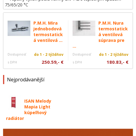
75/65/20 °C
P.M.H. Mira
P.M.H. Nura
jednobodová
termostatick
termostatick
á ventilová
á ventilová ...
súprava pre
...
Dostupnosť
do 1 - 2 týždňov
Dostupnosť
do 1 - 2 týždňov
250.59,- €
180.83,- €
s DPH
s DPH
Nejprodávanější
ISAN Melody
Mapia Light
kúpeľňový
radiátor