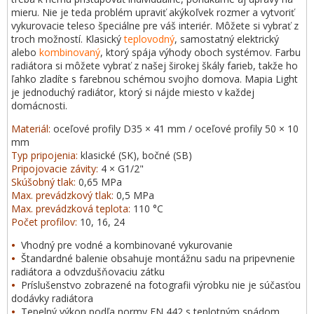
mieru. Nie je teda problém upraviť akýkoľvek rozmer a vytvoriť
vykurovacie teleso špeciálne pre váš interiér. Môžete si vybrať z
troch možností. Klasický
teplovodný
, samostatný elektrický
alebo
kombinovaný
, ktorý spája výhody oboch systémov. Farbu
radiátora si môžete vybrať z našej širokej škály farieb, takže ho
ľahko zladíte s farebnou schémou svojho domova. Mapia Light
je jednoduchý radiátor, ktorý si nájde miesto v každej
domácnosti.
Materiál:
oceľové profily D35 × 41 mm / oceľové profily 50 × 10
mm
Typ pripojenia:
klasické (SK), bočné (SB)
Pripojovacie závity:
4 × G1/2"
Skúšobný tlak:
0,65 MPa
Max. prevádzkový tlak:
0,5 MPa
Max. prevádzková teplota:
110 °C
Počet profilov:
10, 16, 24
•
Vhodný pre vodné a kombinované vykurovanie
•
Štandardné balenie obsahuje montážnu sadu na pripevnenie
radiátora a odvzdušňovaciu zátku
•
Príslušenstvo zobrazené na fotografii výrobku nie je súčasťou
dodávky radiátora
•
Tepelný výkon podľa normy EN 442 s teplotným spádom