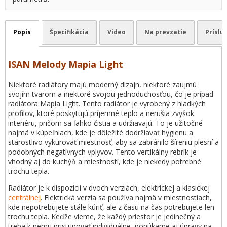
Popis
Špecifikácia
Video
Na prevzatie
Príslu
ISAN Melody Mapia Light
Niektoré radiátory majú moderný dizajn, niektoré zaujmú
svojím tvarom a niektoré svojou jednoduchosťou, čo je prípad
radiátora Mapia Light. Tento radiátor je vyrobený z hladkých
profilov, ktoré poskytujú príjemné teplo a nerušia zvyšok
interiéru, pričom sa ľahko čistia a udržiavajú. To je užitočné
najmä v kúpeľniach, kde je dôležité dodržiavať hygienu a
starostlivo vykurovať miestnosť, aby sa zabránilo šíreniu plesní a
podobných negatívnych vplyvov. Tento vertikálny rebrík je
vhodný aj do kuchýň a miestností, kde je niekedy potrebné
trochu tepla.
Radiátor je k dispozícii v dvoch verziách, elektrickej a klasickej
centrálnej
. Elektrická verzia sa používa najmä v miestnostiach,
kde nepotrebujete stále kúriť, ale z času na čas potrebujete len
trochu tepla. Keďže vieme, že každý priestor je jedinečný a
treba k nemu pristupovať individuálne, ponúkame aj úpravy na