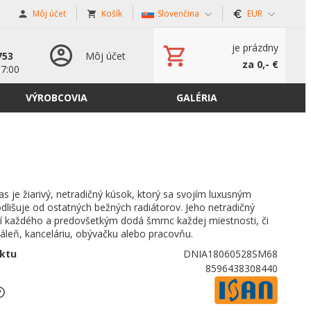
Môj účet
Košík
Slovenčina
EUR
s
je prázdny
753
Môj účet
za 0,- €
17:00
VÝROBCOVIA
GALÉRIA
as je žiarivý, netradičný kúsok, ktorý sa svojím luxusným
lišuje od ostatných bežných radiátorov. Jeho netradičný
rí každého a predovšetkým dodá šmrnc každej miestnosti, či
dáleň, kanceláriu, obývačku alebo pracovňu.
ktu
DNIA18060528SM68
8596438308440