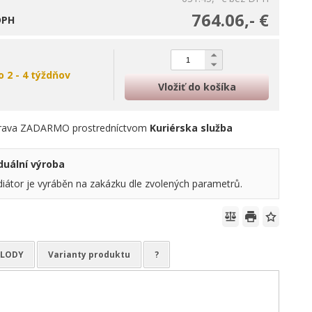
764.06,- €
DPH
o 2 - 4 týždňov
Vložiť do košíka
rava ZADARMO prostredníctvom
Kuriérska služba
viduální výroba
diátor je vyráběn na zakázku dle zvolených parametrů.
ELODY
Varianty produktu
?