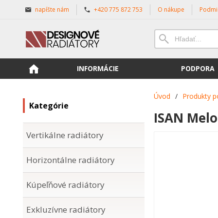
napíšte nám
+420 775 872 753
O nákupe
Podmi
INFORMÁCIE
PODPORA
Úvod
/
Produkty p
Kategórie
ISAN Melo
Vertikálne radiátory
Horizontálne radiátory
Kúpeľňové radiátory
Exkluzívne radiátory