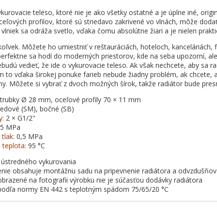
ykurovacie teleso, ktoré nie je ako všetky ostatné a je úplne iné, origin
ceľových profilov, ktoré sú striedavo zakrivené vo vlnách, môže dod
vlniek sa odráža svetlo, vďaka čomu absolútne žiari a je nielen prakt
oľvek. Môžete ho umiestniť v reštauráciách, hoteloch, kanceláriách,
 perfektne sa hodí do moderných priestorov, kde na seba upozorní, a
budú vedieť, že ide o vykurovacie teleso. Ak však nechcete, aby sa rad
 to vďaka širokej ponuke farieb nebude žiadny problém, ak chcete, a
ny. Môžete si vybrať z dvoch možných šírok, takže radiátor bude presn
trubky Ø 28 mm, oceľové profily 70 × 11 mm
edové (SM), bočné (SB)
y:
2 × G1/2"
65 MPa
tlak:
0,5 MPa
teplota:
95 °C
 ústredného vykurovania
enie obsahuje montážnu sadu na pripevnenie radiátora a odvzdušňov
obrazené na fotografii výrobku nie je súčasťou dodávky radiátora
podľa normy EN 442 s teplotným spádom 75/65/20 °C