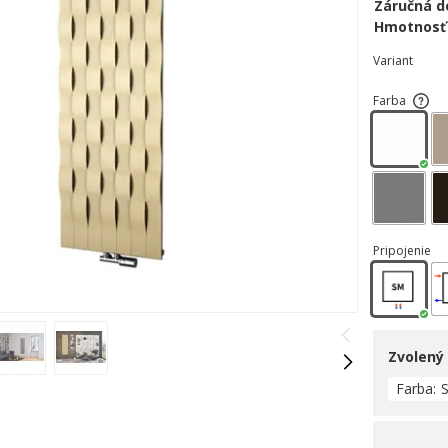
Záručná d
Hmotnosť
Variant
Farba
Pripojenie
Zvolený
Farba
S