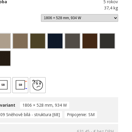
oba
5 rokov
37,4 kg
 variant
1806 × 528 mm, 934 W
09 Sněhově bílá - struktura [68]
Pripojenie
SM
631.45,- €
bez DPH