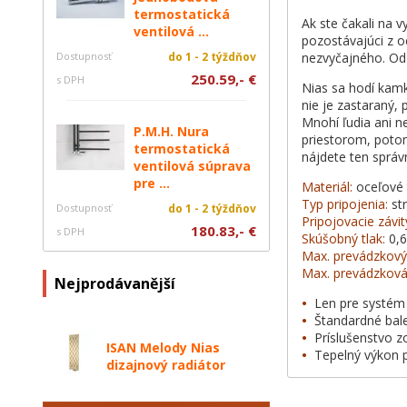
termostatická
Ak ste čakali na v
ventilová ...
pozostávajúci z o
Dostupnosť
do 1 - 2 týždňov
nezvyčajného. Od 
250.59,- €
s DPH
Nias sa hodí kamk
nie je zastaraný,
Mnohí ľudia ani ne
P.M.H. Nura
priestorom, potom
termostatická
nájdete ten správ
ventilová súprava
pre ...
Materiál:
oceľové 
Typ pripojenia:
str
Dostupnosť
do 1 - 2 týždňov
Pripojovacie závit
180.83,- €
s DPH
Skúšobný tlak:
0,
Max. prevádzkový 
Max. prevádzková 
Nejprodávanější
•
Len pre systém
•
Štandardné bal
•
Príslušenstvo z
ISAN Melody Nias
•
Tepelný výkon 
dizajnový radiátor