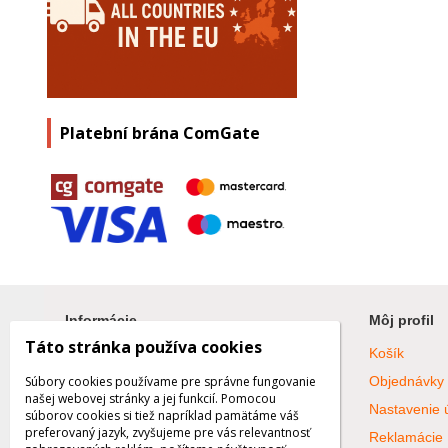
Platební brána ComGate
Informácie
Môj profil
Táto stránka používa cookies
Blog
Košík
Galéria
Objednávky
Súbory cookies používame pre správne fungovanie
našej webovej stránky a jej funkcií. Pomocou
Všetko o nákupe
Nastavenie 
súborov cookies si tiež napríklad pamätáme váš
preferovaný jazyk, zvyšujeme pre vás relevantnosť
Obchodné podmienky
Reklamácie