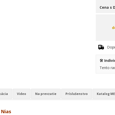
Cena s 
d
Dop
🛠️ Indi
Tento ra
kácia
Video
Na prevzatie
Príslušenstvo
Katalog M
 Nias