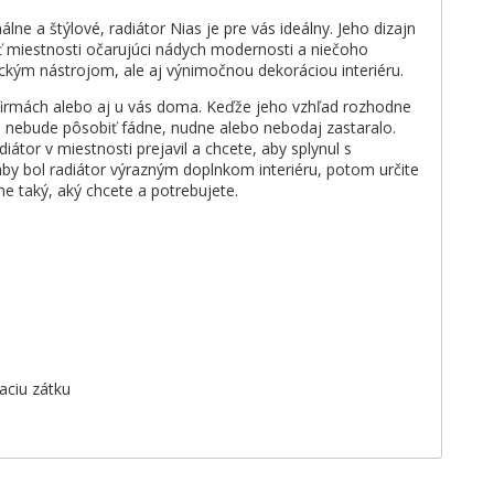
álne a štýlové, radiátor Nias je pre vás ideálny. Jeho dizajn
ať miestnosti očarujúci nádych modernosti a niečoho
ickým nástrojom, ale aj výnimočnou dekoráciou interiéru.
 firmách alebo aj u vás doma. Keďže jeho vzhľad rozhodne
le nebude pôsobiť fádne, nudne alebo nebodaj zastaralo.
iátor v miestnosti prejavil a chcete, aby splynul s
by bol radiátor výrazným doplnkom interiéru, potom určite
e taký, aký chcete a potrebujete.
aciu zátku