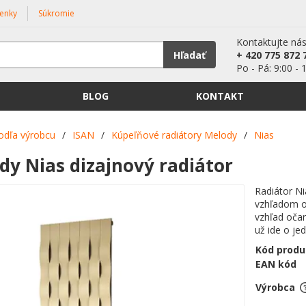
enky
Súkromie
Kontaktujte ná
Hľadať
+ 420 775 872 
Po - Pá: 9:00 - 
BLOG
KONTAKT
odľa výrobcu
/
ISAN
/
Kúpeľňové radiátory Melody
/
Nias
dy Nias dizajnový radiátor
Radiátor Ni
vzhľadom od
vzhľad oča
už ide o je
Kód produ
EAN kód
Výrobca