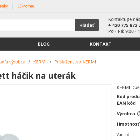
enky
Súkromie
Kontaktujte ná
Hľadať
+ 420 775 872 
Po - Pá: 9:00 - 
BLOG
KONTAKT
odľa výrobcu
/
KERMI
/
Príslušenstvo KERMI
tt háčik na uterák
KERMI Duet
Kód produ
EAN kód
Výrobca
Hmotnosť
Variant