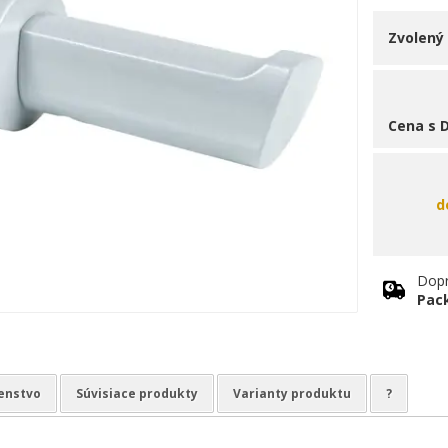
Zvolený
Cena s 
d
Dop
Pac
šenstvo
Súvisiace produkty
Varianty produktu
?