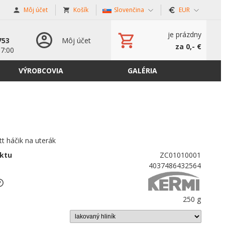
Môj účet
Košík
Slovenčina
EUR
s
je prázdny
753
Môj účet
za 0,- €
17:00
VÝROBCOVIA
GALÉRIA
t háčik na uterák
ktu
ZC01010001
4037486432564
250 g