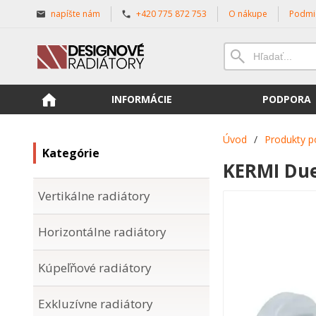
napíšte nám
+420 775 872 753
O nákupe
Podmi
INFORMÁCIE
PODPORA
Úvod
/
Produkty p
Kategórie
KERMI Due
Vertikálne radiátory
Horizontálne radiátory
Kúpeľňové radiátory
Exkluzívne radiátory