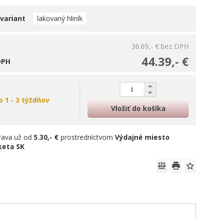
 variant
lakovaný hliník
36.69,- €
bez DPH
44.39,- €
DPH
o 1 - 3 týždňov
Vložiť do košíka
rava už od
5.30,- €
prostredníctvom
Výdajné miesto
keta SK