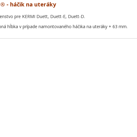
 - háčik na uteráky
enstvo pre KERMI Duett, Duett-E, Duett-D.
ná hĺbka v prípade namontovaného háčika na uteráky + 63 mm.