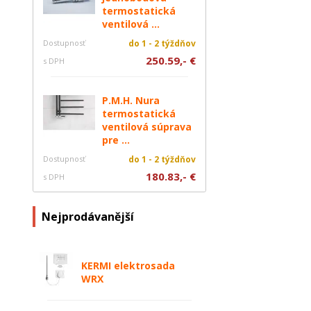
termostatická
ventilová ...
Dostupnosť
do 1 - 2 týždňov
250.59,- €
s DPH
P.M.H. Nura
termostatická
ventilová súprava
pre ...
Dostupnosť
do 1 - 2 týždňov
180.83,- €
s DPH
Nejprodávanější
KERMI elektrosada
WRX