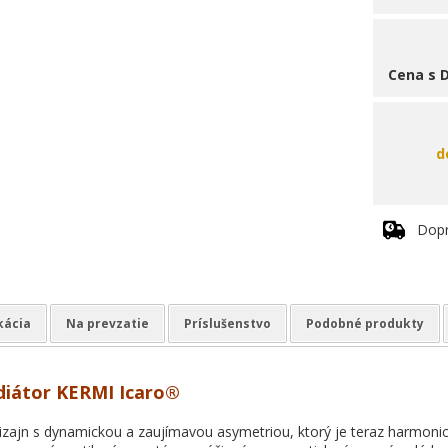
Cena s 
d
Dop
kácia
Na prevzatie
Príslušenstvo
Podobné produkty
diátor KERMI Icaro®
izajn s dynamickou a zaujímavou asymetriou, ktorý je teraz harmonic