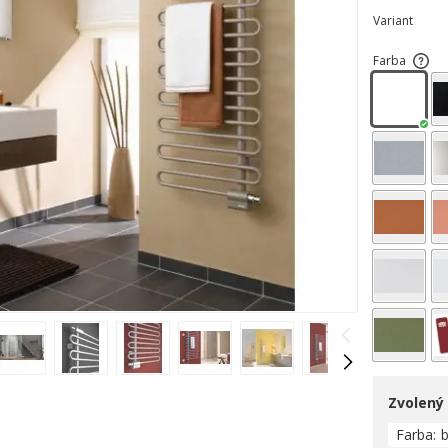
Variant
Farba
Zvolený
Farba
b