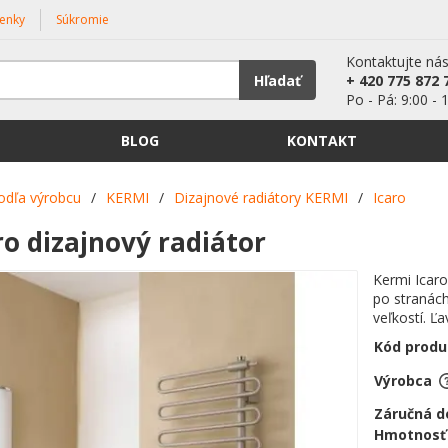
enky
Súkromie
Kontaktujte ná
Hľadať
+ 420 775 872 
Po - Pá: 9:00 - 
BLOG
KONTAKT
odľa výrobcu
/
KERMI
/
Dizajnové radiátory KERMI
/
Icaro
ro dizajnový radiátor
Kermi Icaro
po stranác
veľkostí. Ľa
Kód produ
Výrobca
Záručná d
Hmotnosť