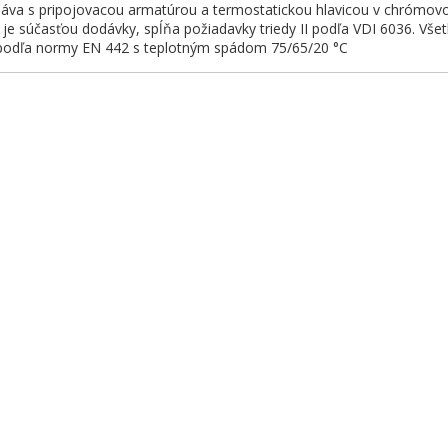
dáva s pripojovacou armatúrou a termostatickou hlavicou v chrómo
e súčasťou dodávky, spĺňa požiadavky triedy II podľa VDI 6036. Všetk
 podľa normy EN 442 s teplotným spádom 75/65/20 °C