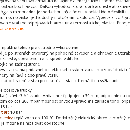
tegrovaná ventilová armatúra na účinné a energeticky úsporné ovláda
ostatickou hlavicou. Ďalšou výhodou, ktorá robí Icaro ešte atraktívne
gia s mimoriadne jednoduchou inštaláciou. A pokiaľ ide o flexibilitu
iu možno získať jednoduchým otočením okolo osi. Vyberte si zo štyroc
vanie vrátane pripojovacích armatúr a termostatickej hlavica. Pripo
ktrické verzie
.
ompaktné teleso pre ústredne vykurovanie
d je po stranách otvorený na pohodlné zavesenie a ohrievanie uterá
e zakryté, upevnenie nie je spredu viditeľné
jka na zadnej strane
evádzkovania prídavného elektrického vykurovania, možnosť dodato
eny na ľavú alebo pravú verziu
dať ochrannú vrstvu proti korózii - viac informácií na vyžiadanie
é oceľové trubky
ajší závit G ¾" vzadu, vzdialenosť pripojenia 50 mm, pripojenie na ro
kom do cca 200 mbar možnosť prívodu vpravo (na základe toho, príp
13 bar
tlak:
10 bar
mienky:
teplá voda do 100 °C. Dodatočný elektrický ohrev je možný len
u je možné nainštalovať dodatočne