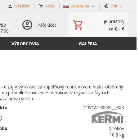
Môj účet
Košík
Slovenčina
EUR
s
je prázdny
753
Môj účet
za 0,- €
17:00
VÝROBCOVIA
GALÉRIA
 - dizajnový vlniaci sa kúpeľňový rebrík v tvare hada, otvorený
h na pohodlné zavesenie uterákov. Na výber zo štyroch
vá a pravá verzia.
ktu
CRV1A140040_._XXK
oba
5 rokov
10,8 kg