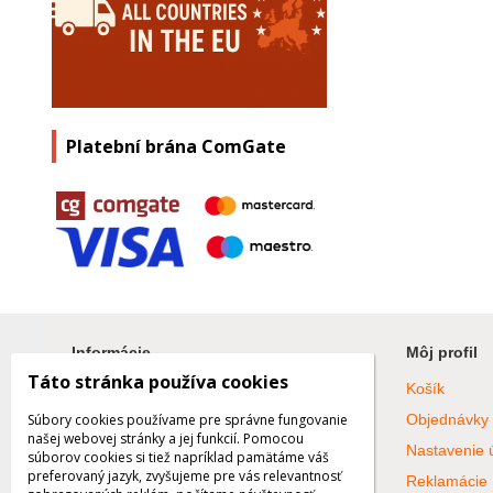
Platební brána ComGate
Informácie
Môj profil
Táto stránka používa cookies
Blog
Košík
Galéria
Objednávky
Súbory cookies používame pre správne fungovanie
našej webovej stránky a jej funkcií. Pomocou
Všetko o nákupe
Nastavenie 
súborov cookies si tiež napríklad pamätáme váš
preferovaný jazyk, zvyšujeme pre vás relevantnosť
Obchodné podmienky
Reklamácie