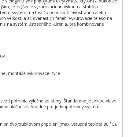
nie s elegantnými prípojkami ukrytými za krytom a dokonale
jším, je zvýšenie vykurovacieho výkonu a stabilná
, tento systém má tiež čo ponúknuť: ľavostrannú alebo
h veľkostí a až dvanástich farieb. Vykurovacie teleso na
jenie na systém ústredného kúrenia, pre kombinované
kov
čnej montáže vykurovacej tyče
zvod potrubia výlučne zo steny. Štandardne je prívod vľavo,
adne hlučnosti). Vhodné pre jednopotrubný systém.
 pri dvojtrubkovom pripojení (max. vstupná teplota 80 °C),