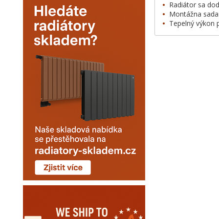
•
Radiátor sa do
•
Montážna sada j
•
Tepelný výkon