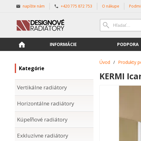
napíšte nám
+420 775 872 753
O nákupe
Podmi
INFORMÁCIE
PODPORA
Úvod
/
Produkty p
Kategórie
KERMI Ica
Vertikálne radiátory
Horizontálne radiátory
Kúpeľňové radiátory
Exkluzívne radiátory