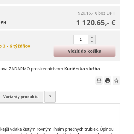
926.16,- €
bez DPH
1 120.65,- €
DPH
o 3 - 6 týždňov
Vložiť do košíka
rava ZADARMO prostredníctvom
Kuriérska služba
Varianty produktu
?
kejší vďaka čistým rovným líniám priečnych trubiek. Úplnou