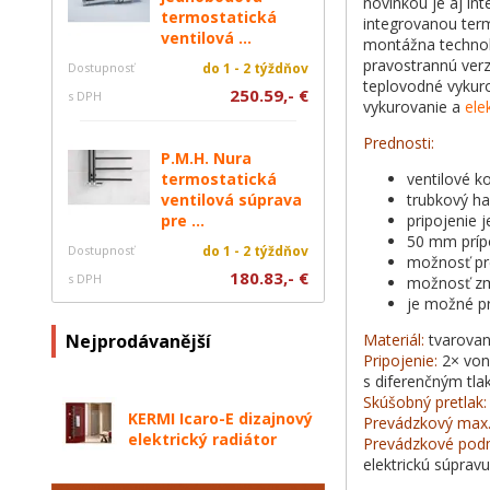
novinkou je aj in
termostatická
integrovanou term
ventilová ...
montážna technoló
pravostrannú verz
Dostupnosť
do 1 - 2 týždňov
teplovodné vykuro
250.59,- €
s DPH
vykurovanie a
ele
Prednosti:
P.M.H. Nura
termostatická
ventilové k
ventilová súprava
trubkový ha
pre ...
pripojenie j
50 mm prípo
Dostupnosť
do 1 - 2 týždňov
možnosť pr
180.83,- €
s DPH
možnosť zm
je možné pri
Nejprodávanější
Materiál:
tvarovan
Pripojenie:
2× vonk
s diferenčným tla
Skúšobný pretlak:
KERMI Icaro-E dizajnový
Prevádzkový max. 
elektrický radiátor
Prevádzkové pod
elektrickú súprav