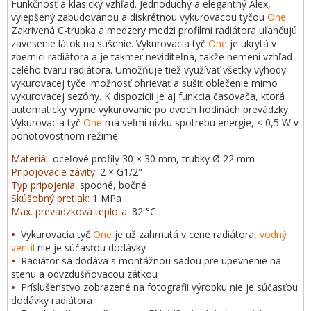
Funkčnosť a klasický vzhľad. Jednoduchý a elegantný Alex,
vylepšený zabudovanou a diskrétnou vykurovacou tyčou
One
.
Zakrivená C-trubka a medzery medzi profilmi radiátora uľahčujú
zavesenie látok na sušenie. Vykurovacia tyč
One
je ukrytá v
zbernici radiátora a je takmer neviditeľná, takže nemení vzhľad
celého tvaru radiátora. Umožňuje tiež využívať všetky výhody
vykurovacej tyče: možnosť ohrievať a sušiť oblečenie mimo
vykurovacej sezóny. K dispozícii je aj funkcia časovača, ktorá
automaticky vypne vykurovanie po dvoch hodinách prevádzky.
Vykurovacia tyč
One
má veľmi nízku spotrebu energie, < 0,5 W v
pohotovostnom režime.
Materiál:
oceľové profily 30 × 30 mm, trubky Ø 22 mm
Pripojovacie závity:
2 × G1/2"
Typ pripojenia:
spodné, bočné
Skúšobný pretlak:
1 MPa
Max. prevádzková teplota:
82 °C
•
Vykurovacia tyč
One
je už zahrnutá v cene radiátora,
vodný
ventil
nie je súčasťou dodávky
•
Radiátor sa dodáva s montážnou sadou pre upevnenie na
stenu a odvzdušňovacou zátkou
•
Príslušenstvo zobrazené na fotografii výrobku nie je súčasťou
dodávky radiátora