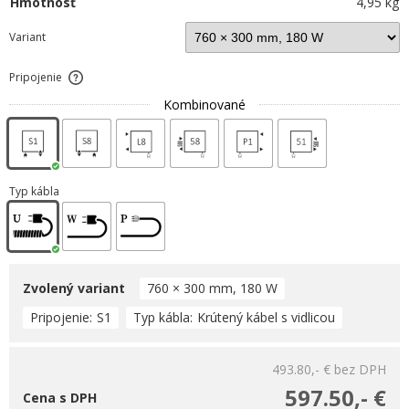
Hmotnosť
4,95 kg
Variant
Pripojenie
Kombinované
Typ kábla
Zvolený variant
760 × 300 mm, 180 W
Pripojenie
S1
Typ kábla
Krútený kábel s vidlicou
493.80,- €
bez DPH
597.50,- €
Cena s DPH