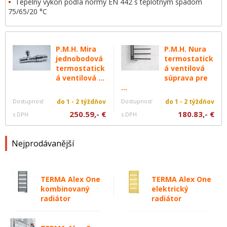
•
Tepelný výkon podľa normy EN 442 s teplotným spádom
75/65/20 °C
P.M.H. Mira
P.M.H. Nura
jednobodová
termostatick
termostatick
á ventilová
á ventilová ...
súprava pre
...
Dostupnosť
do 1 - 2 týždňov
Dostupnosť
do 1 - 2 týždňov
250.59,- €
180.83,- €
s DPH
s DPH
Nejprodávanější
TERMA Alex One
TERMA Alex One
kombinovaný
elektrický
radiátor
radiátor