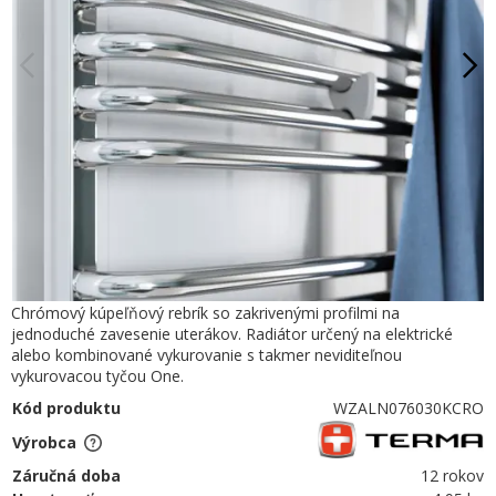
Chrómový kúpeľňový rebrík so zakrivenými profilmi na
jednoduché zavesenie uterákov. Radiátor určený na elektrické
alebo kombinované vykurovanie s takmer neviditeľnou
vykurovacou tyčou One.
Kód produktu
WZALN076030KCRO
Výrobca
Záručná doba
12 rokov