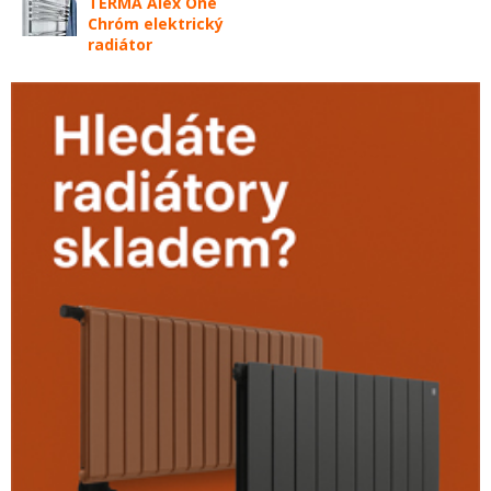
TERMA Alex One
Chróm elektrický
radiátor