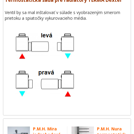
Ventil by sa mal inštalovať v súlade s vyobrazeným smerom
prietoku a spiatočky vykurovacieho média.
P.M.H. Mira
P.M.H. Nura