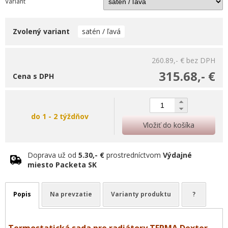
Variant
Zvolený variant
satén / ľavá
260.89,- €
bez DPH
315.68,- €
Cena s DPH
do 1 - 2 týždňov
Vložiť do košíka
Doprava už od
5.30,- €
prostredníctvom
Výdajné
miesto Packeta SK
Popis
Na prevzatie
Varianty produktu
?
Termostatická sada pre radiátory TERMA Dexter