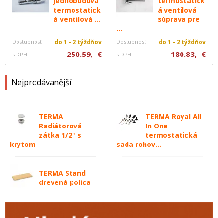
jednobodová
termostatick
termostatick
á ventilová
á ventilová ...
súprava pre
...
Dostupnosť
do 1 - 2 týždňov
Dostupnosť
do 1 - 2 týždňov
250.59,- €
180.83,- €
s DPH
s DPH
Nejprodávanější
TERMA
TERMA Royal All
Radiátorová
In One
zátka 1/2" s
termostatická
krytom
sada rohov...
TERMA Stand
drevená polica