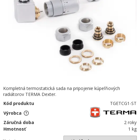
Kompletná termostatická sada na pripojenie kúpeľňových
radiátorov TERMA Dexter.
Kód produktu
TGETCG1-ST
Výrobca
Záručná doba
2 roky
Hmotnosť
1 kg