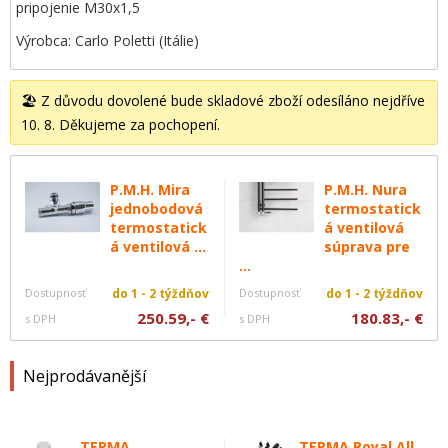
pripojenie M30x1,5
Výrobca: Carlo Poletti (Itálie)
🏖️ Z důvodu dovolené bude skladové zboží odesíláno nejdříve
10. 8. Děkujeme za pochopení.
P.M.H. Mira
P.M.H. Nura
jednobodová
termostatick
termostatick
á ventilová
á ventilová ...
súprava pre
...
Dostupnosť
do 1 - 2 týždňov
Dostupnosť
do 1 - 2 týždňov
250.59,- €
180.83,- €
s DPH
s DPH
Nejprodávanější
TERMA
TERMA Royal All