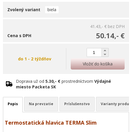
Zvolený variant
biela
41.43,- €
bez DPH
50.14,- €
Cena s DPH
do 1 - 2 týždňov
Vložiť do košíka
Doprava už od
5.30,- €
prostredníctvom
Výdajné
miesto Packeta SK
Popis
Na prevzatie
Príslušenstvo
Varianty produk
Termostatická hlavica TERMA Slim