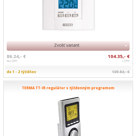
Zvoliť variant
86.24,- €
104.35,- €
bez DPH
s DPH
do 1 - 2 týždňov
109.84,- €
TERMA TT-IR regulátor s týždenným programom