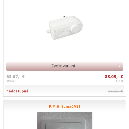
Zvoliť variant
68.67,- €
83.09,- €
bez DPH
s DPH
nedostupné
97.75,- €
P.M.H. Spínač VS1