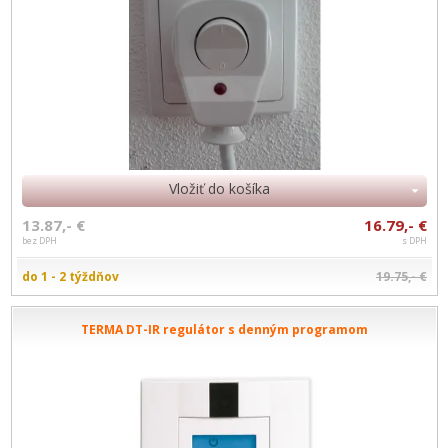
Vložiť do košíka
13.87,- €
16.79,- €
bez DPH
s DPH
do 1 - 2 týždňov
19.75,- €
TERMA DT-IR regulátor s denným programom