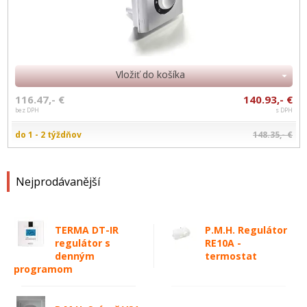
Vložiť do košíka
116.47,- €
140.93,- €
bez DPH
s DPH
do 1 - 2 týždňov
148.35,- €
Nejprodávanější
TERMA DT-IR
P.M.H. Regulátor
regulátor s
RE10A -
denným
termostat
programom