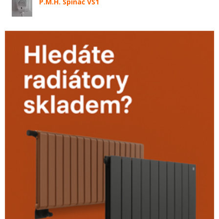
P.M.H. Spínač VS1