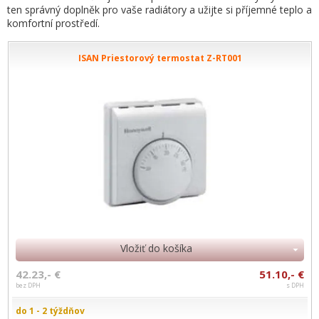
ten správný doplněk pro vaše radiátory a užijte si příjemné teplo a
komfortní prostředí.
ISAN Priestorový termostat Z-RT001
Vložiť do košíka
42.23,- €
51.10,- €
bez DPH
s DPH
do 1 - 2 týždňov