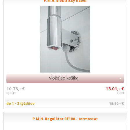
P.M.H. Elektrický kábel
Vložiť do košíka
10.75,- €
13.01,- €
bez DPH
s DPH
do 1 - 2 týždňov
15.30,- €
P.M.H. Regulátor RE10A - termostat