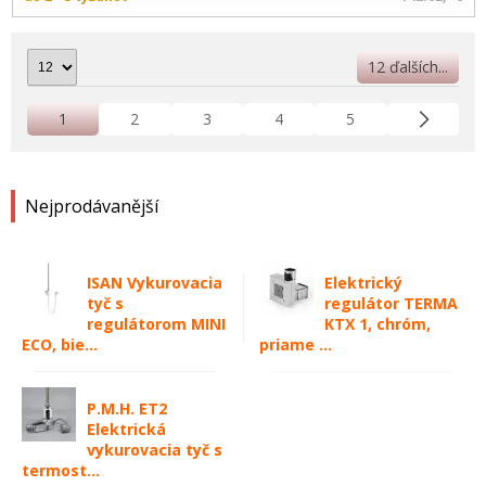
12 ďalších...
1
2
3
4
5
Nejprodávanější
ISAN Vykurovacia
Elektrický
tyč s
regulátor TERMA
regulátorom MINI
KTX 1, chróm,
ECO, bie...
priame ...
P.M.H. ET2
Elektrická
vykurovacia tyč s
termost...