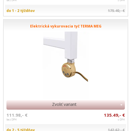
bez DPH
s DPH
do 1 - 2 týždňov
175.40,- €
Elektrická vykurovacia tyč TERMA MEG
Zvoliť variant
111.98,- €
135.49,- €
bez DPH
s DPH
do 2 - 5 týždňov
142.62,- €