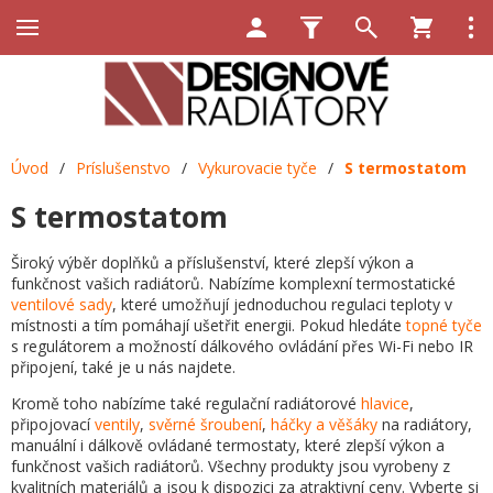
Úvod
/
Príslušenstvo
/
Vykurovacie tyče
/
S termostatom
S termostatom
Široký výběr doplňků a příslušenství, které zlepší výkon a
funkčnost vašich radiátorů. Nabízíme komplexní termostatické
ventilové sady
, které umožňují jednoduchou regulaci teploty v
místnosti a tím pomáhají ušetřit energii. Pokud hledáte
topné tyče
s regulátorem a možností dálkového ovládání přes Wi-Fi nebo IR
připojení, také je u nás najdete.
Kromě toho nabízíme také regulační radiátorové
hlavice
,
připojovací
ventily
,
svěrné šroubení
,
háčky a věšáky
na radiátory,
manuální i dálkově ovládané termostaty, které zlepší výkon a
funkčnost vašich radiátorů. Všechny produkty jsou vyrobeny z
kvalitních materiálů a jsou k dispozici za atraktivní ceny. Vyberte si