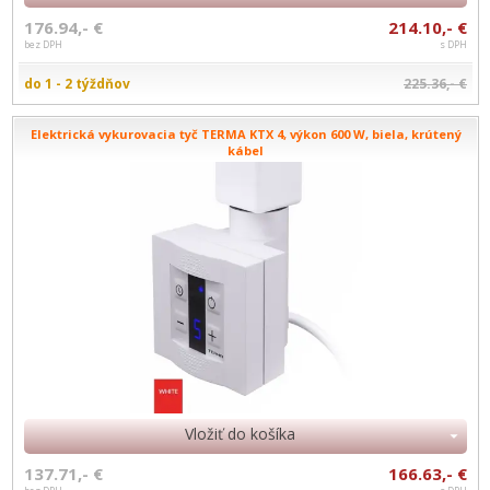
176.94,- €
214.10,- €
bez DPH
s DPH
do 1 - 2 týždňov
225.36,- €
Elektrická vykurovacia tyč TERMA KTX 4, výkon 600 W, biela, krútený
kábel
Vložiť do košíka
137.71,- €
166.63,- €