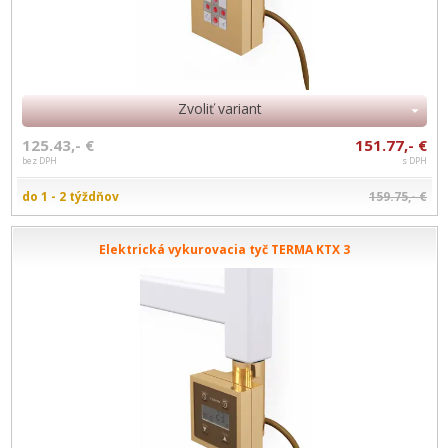
Zvoliť variant
125.43,- €
151.77,- €
bez DPH
s DPH
do 1 - 2 týždňov
159.75,- €
Elektrická vykurovacia tyč TERMA KTX 3