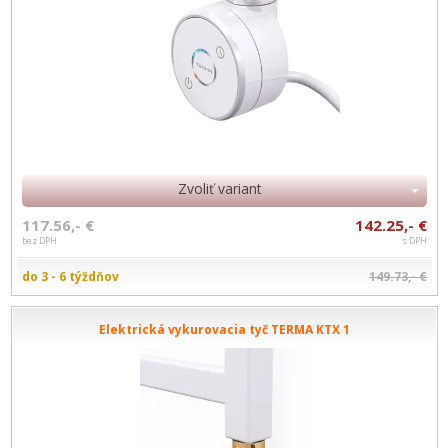
Zvoliť variant
117.56,- €
142.25,- €
bez DPH
s DPH
do 3 - 6 týždňov
149.73,- €
Elektrická vykurovacia tyč TERMA KTX 1