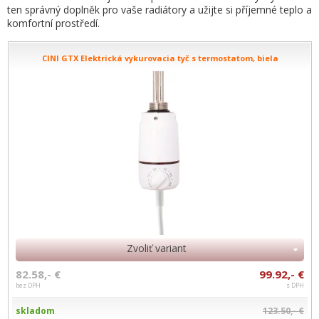
ten správný doplněk pro vaše radiátory a užijte si příjemné teplo a
komfortní prostředí.
CINI GTX Elektrická vykurovacia tyč s termostatom, biela
Zvoliť variant
82.58,- €
99.92,- €
bez DPH
s DPH
skladom
123.50,- €