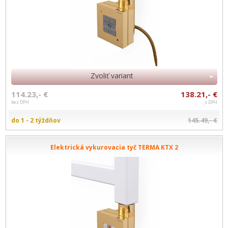
Zvoliť variant
114.23,- €
138.21,- €
bez DPH
s DPH
do 1 - 2 týždňov
145.49,- €
Elektrická vykurovacia tyč TERMA KTX 2