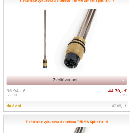
Elektrické vykurovacie teleso TERMA Smart Split (tr. 1)
Zvoliť variant
36.94,- €
44.70,- €
bez DPH
s DPH
do 8 dní
47.05,- €
Elektrické vykurovacie teleso TERMA Split (tr. 1)