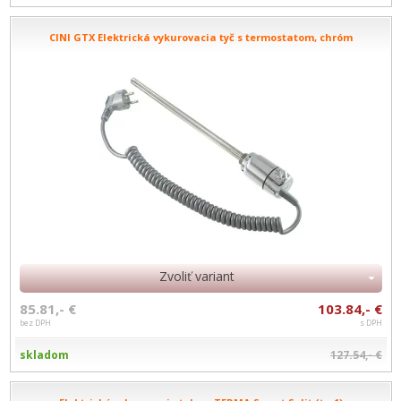
CINI GTX Elektrická vykurovacia tyč s termostatom, chróm
Zvoliť variant
85.81,- €
103.84,- €
bez DPH
s DPH
skladom
127.54,- €