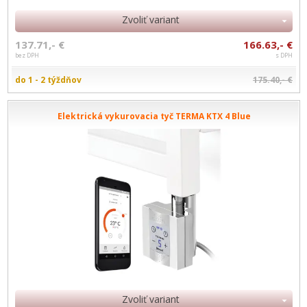
Zvoliť variant
137.71,- €
166.63,- €
bez DPH
s DPH
do 1 - 2 týždňov
175.40,- €
Elektrická vykurovacia tyč TERMA KTX 4 Blue
Zvoliť variant