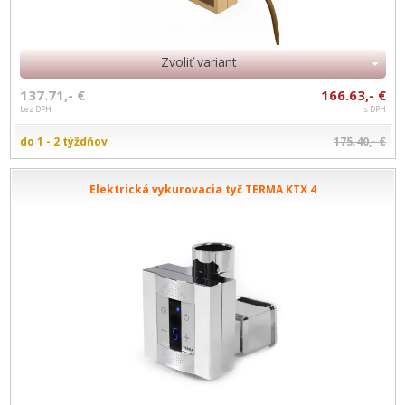
Zvoliť variant
137.71,- €
166.63,- €
bez DPH
s DPH
do 1 - 2 týždňov
175.40,- €
Elektrická vykurovacia tyč TERMA KTX 4