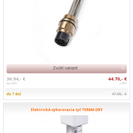
Zvoliť variant
36.94,- €
44.70,- €
bez DPH
s DPH
do 7 dní
47.05,- €
Elektrická vykurovacia tyč TERMA DRY