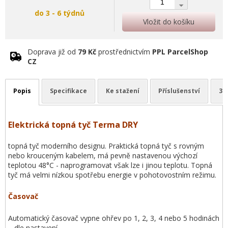
do 3 - 6 týdnů
Vložit do košíku
Doprava již od
79 Kč
prostřednictvím
PPL ParcelShop
CZ
Popis
Specifikace
Ke stažení
Příslušenství
3D
Elektrická topná tyč Terma DRY
topná tyč moderního designu. Praktická topná tyč s rovným
nebo krouceným kabelem, má pevně nastavenou výchozí
teplotou 48°C - naprogramovat však lze i jinou teplotu. Topná
tyč má velmi nízkou spotřebu energie v pohotovostním režimu.
Časovač
Automatický časovač vypne ohřev po 1, 2, 3, 4 nebo 5 hodinách
– dle nastavení.