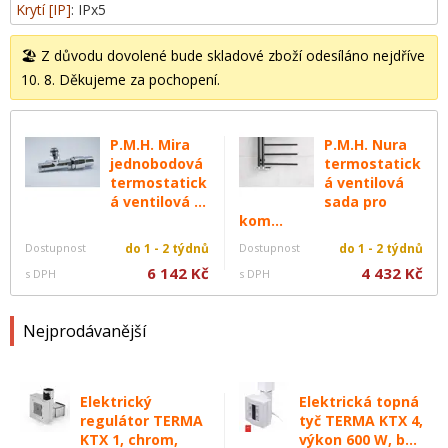
Krytí [IP]
: IPx5
🏖️ Z důvodu dovolené bude skladové zboží odesíláno nejdříve
10. 8. Děkujeme za pochopení.
P.M.H. Mira
P.M.H. Nura
jednobodová
termostatick
termostatick
á ventilová
á ventilová ...
sada pro
kom...
Dostupnost
do 1 - 2 týdnů
Dostupnost
do 1 - 2 týdnů
6 142 Kč
4 432 Kč
s DPH
s DPH
Nejprodávanější
Elektrický
Elektrická topná
regulátor TERMA
tyč TERMA KTX 4,
KTX 1, chrom,
výkon 600 W, b...