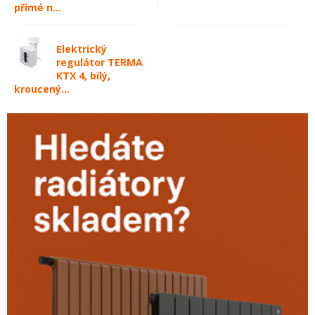
přímé n...
Elektrický
regulátor TERMA
KTX 4, bílý,
kroucený...