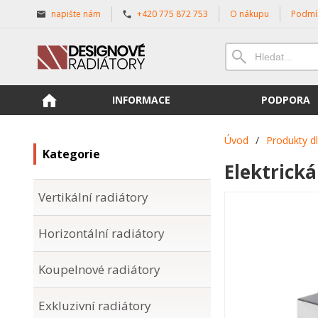
napište nám
+420 775 872 753
O nákupu
Podmí
INFORMACE
PODPORA
Úvod
/
Produkty d
Kategorie
Elektrick
Vertikální radiátory
Horizontální radiátory
Koupelnové radiátory
Exkluzivní radiátory