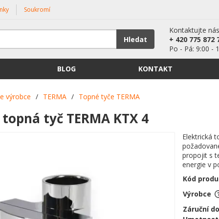
nky
Soukromí
Kontaktujte ná
Hledat
+ 420 775 872 
Po - Pá: 9:00 - 
BLOG
KONTAKT
le výrobce
/
TERMA
/
Topné tyče TERMA
á topná tyč TERMA KTX 4
Elektrická
požadované
propojit s 
energie v 
Kód produ
Výrobce
Záruční d