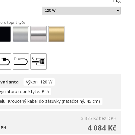
1 kg
toru topné tyče
 varianta
Výkon
120 W
egulátoru topné tyče
Bílá
elu
Kroucený kabel do zásuvky (natažitelný, 45 cm)
3 375 Kč
bez DPH
4 084 Kč
DPH