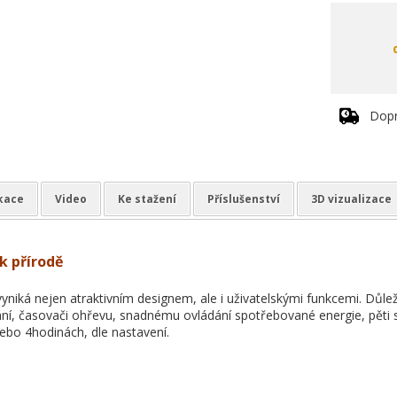
Dopr
ikace
Video
Ke stažení
Příslušenství
3D vizualizace
 k přírodě
yniká nejen atraktivním designem, ale i uživatelskými funkcemi. Důle
ní, časovači ohřevu, snadnému ovládání spotřebované energie, pěti
nebo 4hodinách, dle nastavení.