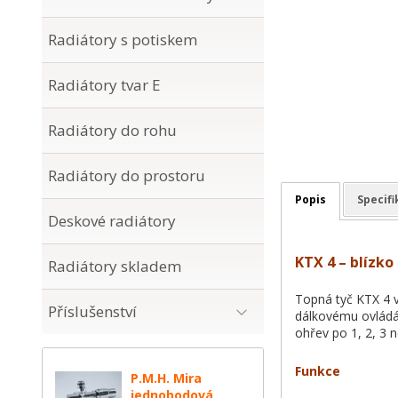
Radiátory s potiskem
Radiátory tvar E
Radiátory do rohu
Radiátory do prostoru
Popis
Specif
Deskové radiátory
KTX 4
– blízko
Radiátory skladem
Topná tyč KTX 4 v
Příslušenství
dálkovému ovládá
ohřev po 1, 2, 3 
Funkce
P.M.H. Mira
jednobodová