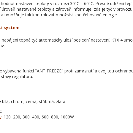
hodnot nastavení teploty v rozmezí 30°C – 60°C. Přesné udržení teplo
í úroveň nastavené teploty a zároveň informuje, zda je tyč v provo
u a umožňuje tak kontrolovat množství spotřebované energie.
ící systém
 napájení topná tyč automaticky uloží poslední nastavení. KTX 4 umo
ov.
e vybavena funkcí "ANTIFREEZE" proti zamrznutí a dvojitou ochranou 
stavy regulátoru.
 bílá, chrom, černá, stříbrná, zlatá
AC
y
: 120, 200, 300, 400, 600, 800, 1000W