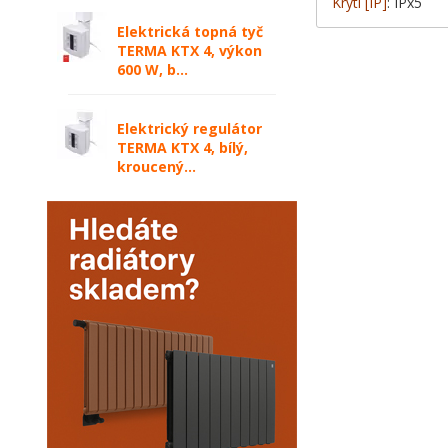
Krytí [IP]
: IPx5
Elektrická topná tyč
TERMA KTX 4, výkon
600 W, b...
Elektrický regulátor
TERMA KTX 4, bílý,
kroucený...