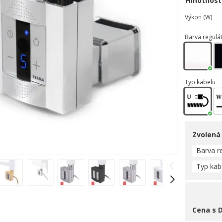
Hmotnost
Výkon (W)
Barva regulá
Typ kabelu
Zvolená
Barva r
Typ kab
Cena s 