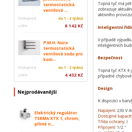
Topná tyč má pět 
termostatická
zobrazuje aktuáln
ventilová ...
aktivního provoz
Dostupnost
do 1 - 2 týdnů
6 142 Kč
s DPH
Inteligentní říd
V případě výpadku
P.M.H. Nura
inteligentních bud
termostatická
ventilová sada pro
Bezpečnost
kom...
Dostupnost
do 1 - 2 týdnů
Topná tyč KTX 4 j
4 432 Kč
s DPH
případné chybové 
Design
Nejprodávanější
K dispozici v barvě
Napájení
: 230 V 
Elektrický regulátor
Dostupné kapacit
TERMA KTX 1, chrom,
Třída ochrany
: I
přímé n...
Připojení
: 1/2 "