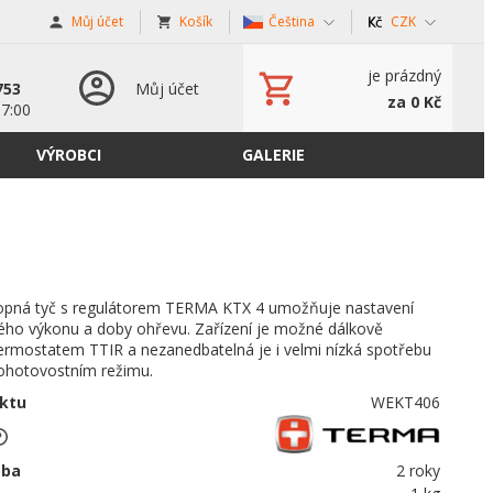
Můj účet
Košík
Čeština
CZK
s
je prázdný
753
Můj účet
za 0 Kč
17:00
VÝROBCI
GALERIE
 topná tyč s regulátorem TERMA KTX 4 umožňuje nastavení
ho výkonu a doby ohřevu. Zařízení je možné dálkově
termostatem TTIR a nezanedbatelná je i velmi nízká spotřebu
pohotovostním režimu.
ktu
WEKT406
oba
2 roky