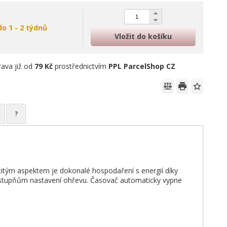
do 1 - 2 týdnů
Vložit do košíku
ava již od
79 Kč
prostřednictvím
PPL ParcelShop CZ
?
žitým aspektem je dokonalé hospodaření s energií díky
 stupňům nastavení ohřevu. Časovač automaticky vypne