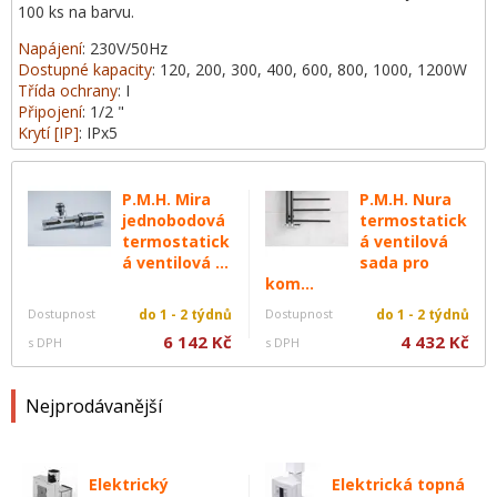
100 ks na barvu.
Napájení
: 230V/50Hz
Dostupné kapacity
: 120, 200, 300, 400, 600, 800, 1000, 1200W
Třída ochrany
: I
Připojení
: 1/2 "
Krytí [IP]
: IPx5
P.M.H. Mira
P.M.H. Nura
jednobodová
termostatick
termostatick
á ventilová
á ventilová ...
sada pro
kom...
Dostupnost
do 1 - 2 týdnů
Dostupnost
do 1 - 2 týdnů
6 142 Kč
4 432 Kč
s DPH
s DPH
Nejprodávanější
Elektrický
Elektrická topná