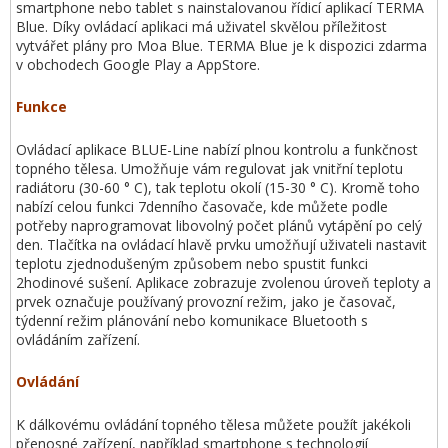
smartphone nebo tablet s nainstalovanou řídicí aplikací TERMA
Blue. Díky ovládací aplikaci má uživatel skvělou příležitost
vytvářet plány pro Moa Blue. TERMA Blue je k dispozici zdarma
v obchodech Google Play a AppStore.
Funkce
Ovládací aplikace BLUE-Line nabízí plnou kontrolu a funkčnost
topného tělesa. Umožňuje vám regulovat jak vnitřní teplotu
radiátoru (30-60 ° C), tak teplotu okolí (15-30 ° C). Kromě toho
nabízí celou funkci 7denního časovače, kde můžete podle
potřeby naprogramovat libovolný počet plánů vytápění po celý
den. Tlačítka na ovládací hlavě prvku umožňují uživateli nastavit
teplotu zjednodušeným způsobem nebo spustit funkci
2hodinové sušení. Aplikace zobrazuje zvolenou úroveň teploty a
prvek označuje používaný provozní režim, jako je časovač,
týdenní režim plánování nebo komunikace Bluetooth s
ovládáním zařízení.
Ovládání
K dálkovému ovládání topného tělesa můžete použít jakékoli
přenosné zařízení, například smartphone s technologií