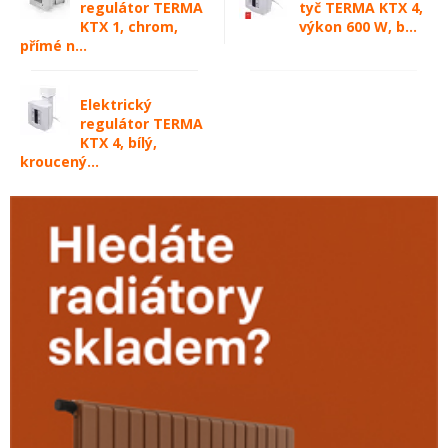
regulátor TERMA
tyč TERMA KTX 4,
KTX 1, chrom,
výkon 600 W, b...
přímé n...
Elektrický
regulátor TERMA
KTX 4, bílý,
kroucený...