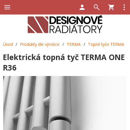
Úvod
/
Produkty dle výrobce
/
TERMA
/
Topné tyče TERMA
Elektrická topná tyč TERMA ONE
R36