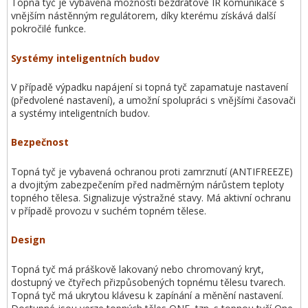
Topná tyč je vybavená možností bezdrátové IR komunikace s
vnějším nástěnným regulátorem, díky kterému získává další
pokročilé funkce.
Systémy inteligentních budov
V případě výpadku napájení si topná tyč zapamatuje nastavení
(předvolené nastavení), a umožní spolupráci s vnějšími časovači
a systémy inteligentních budov.
Bezpečnost
Topná tyč je vybavená ochranou proti zamrznutí (ANTIFREEZE)
a dvojitým zabezpečením před nadměrným nárůstem teploty
topného tělesa. Signalizuje výstražné stavy. Má aktivní ochranu
v případě provozu v suchém topném tělese.
Design
Topná tyč má práškově lakovaný nebo chromovaný kryt,
dostupný ve čtyřech přizpůsobených topnému tělesu tvarech.
Topná tyč má ukrytou klávesu k zapínání a měnění nastavení.