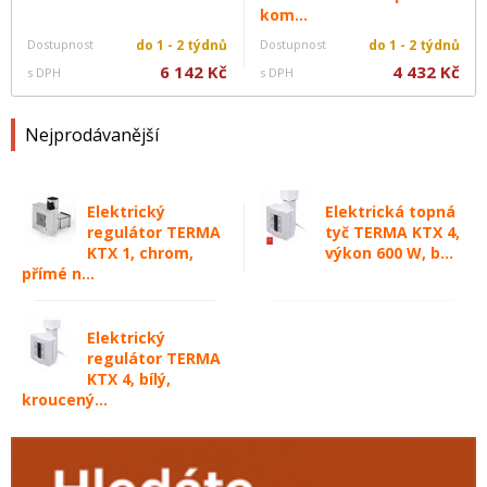
kom...
Dostupnost
do 1 - 2 týdnů
Dostupnost
do 1 - 2 týdnů
6 142 Kč
4 432 Kč
s DPH
s DPH
Nejprodávanější
Elektrický
Elektrická topná
regulátor TERMA
tyč TERMA KTX 4,
KTX 1, chrom,
výkon 600 W, b...
přímé n...
Elektrický
regulátor TERMA
KTX 4, bílý,
kroucený...