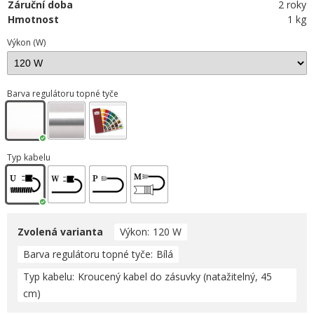
Záruční doba
2 roky
Hmotnost
1 kg
Výkon (W)
Barva regulátoru topné tyče
Typ kabelu
Zvolená varianta
Výkon
120 W
Barva regulátoru topné tyče
Bílá
Typ kabelu
Kroucený kabel do zásuvky (natažitelný, 45
cm)