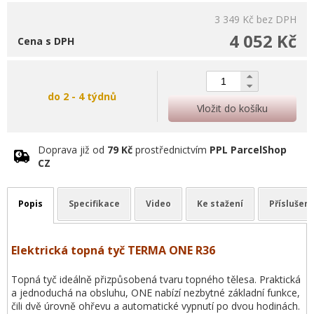
3 349 Kč
bez DPH
4 052 Kč
Cena s DPH
do 2 - 4 týdnů
Vložit do košíku
Doprava již od
79 Kč
prostřednictvím
PPL ParcelShop
CZ
Popis
Specifikace
Video
Ke stažení
Příslušens
Elektrická topná tyč TERMA ONE R36
Topná tyč ideálně přizpůsobená tvaru topného tělesa. Praktická
a jednoduchá na obsluhu, ONE nabízí nezbytné základní funkce,
čili dvě úrovně ohřevu a automatické vypnutí po dvou hodinách.