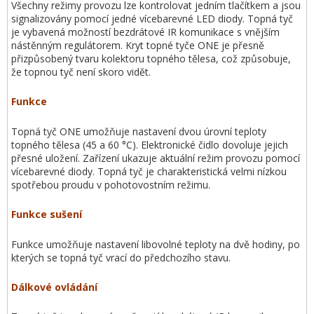
Všechny režimy provozu lze kontrolovat jedním tlačítkem a jsou
signalizovány pomocí jedné vícebarevné LED diody. Topná tyč
je vybavená možností bezdrátové IR komunikace s vnějším
nástěnným regulátorem. Kryt topné tyče ONE je přesně
přizpůsobený tvaru kolektoru topného tělesa, což způsobuje,
že topnou tyč není skoro vidět.
Funkce
Topná tyč ONE umožňuje nastavení dvou úrovní teploty
topného tělesa (45 a 60 °C). Elektronické čidlo dovoluje jejich
přesné uložení. Zařízení ukazuje aktuální režim provozu pomocí
vícebarevné diody. Topná tyč je charakteristická velmi nízkou
spotřebou proudu v pohotovostním režimu.
Funkce sušení
Funkce umožňuje nastavení libovolné teploty na dvě hodiny, po
kterých se topná tyč vrací do předchozího stavu.
Dálkové ovládání