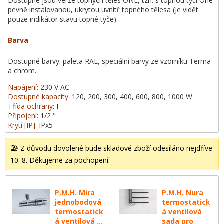
Dostupné jsou verze topných těles ONE, tzn. s topnou tyčí One
pevně instalovanou, ukrytou uvnitř topného tělesa (je vidět
pouze indikátor stavu topné tyče).
Barva
Dostupné barvy: paleta RAL, speciální barvy ze vzorníku Terma
a chrom.
Napájení
: 230 V AC
Dostupné kapacity
: 120, 200, 300, 400, 600, 800, 1000 W
Třída ochrany
: I
Připojení
: 1/2 "
Krytí [IP]
: IPx5
🏖️ Z důvodu dovolené bude skladové zboží odesíláno nejdříve
10. 8. Děkujeme za pochopení.
P.M.H. Mira
P.M.H. Nura
jednobodová
termostatick
termostatick
á ventilová
á ventilová ...
sada pro