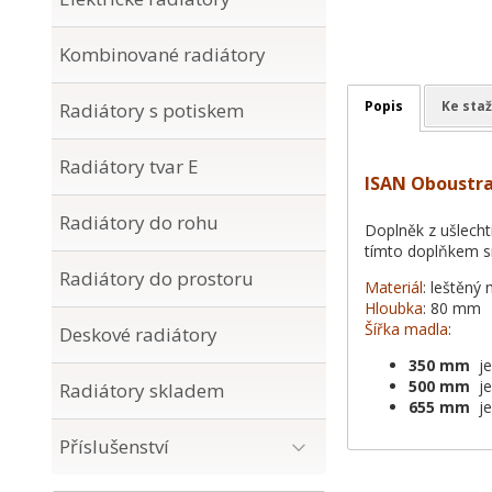
Kombinované radiátory
Popis
Ke staž
Radiátory s potiskem
Radiátory tvar E
ISAN Oboustra
Radiátory do rohu
Doplněk z ušlechti
tímto doplňkem sn
Radiátory do prostoru
Materiál
: leštěný 
Hloubka
: 80 mm
Šířka madla
:
Deskové radiátory
350 mm
je
500 mm
je
Radiátory skladem
655 mm
je
Příslušenství