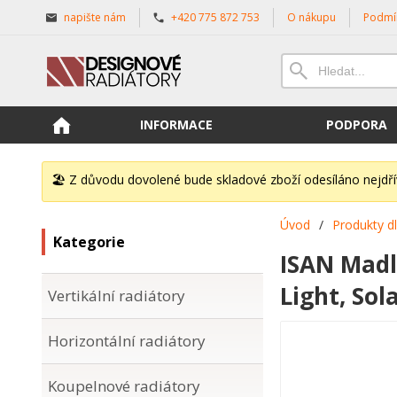
napište nám
+420 775 872 753
O nákupu
Podmí
INFORMACE
PODPORA
🏖️ Z důvodu dovolené bude skladové zboží odesíláno nejdř
Úvod
/
Produkty d
Kategorie
ISAN Madl
Light, Sola
Vertikální radiátory
Horizontální radiátory
Koupelnové radiátory