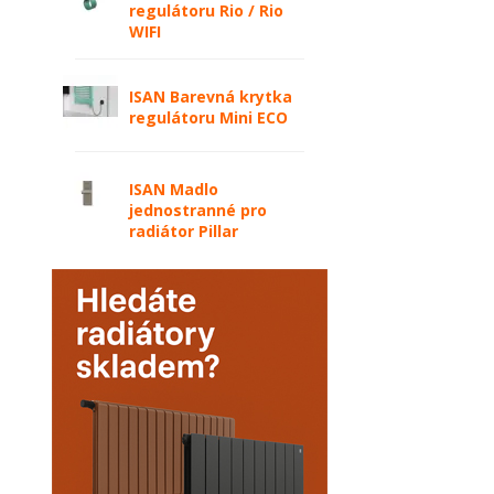
regulátoru Rio / Rio
WIFI
ISAN Barevná krytka
regulátoru Mini ECO
ISAN Madlo
jednostranné pro
radiátor Pillar