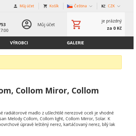
Můj účet
Košík
Čeština
CZK
s
je prázdný
753
Můj účet
za 0 Kč
17:00
VÝROBCI
GALERIE
lom, Collom Miror, Collom
 radiátorové madlo z ušlechtilé nerezové oceli je vhodné
Isan Melody Collom, Collom light, Collom Mirror, Solar. K
 povrchové úpravě leštěný nerez, kartáčovaný nerez, bílý lak