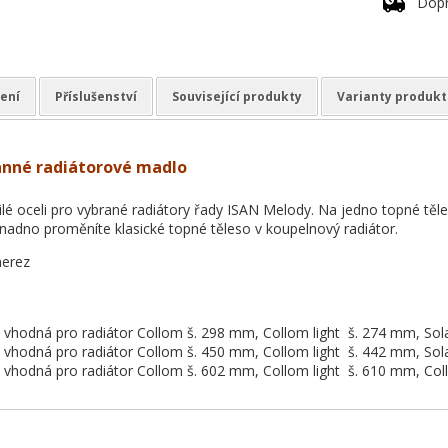
Dopr
ení
Příslušenství
Související produkty
Varianty produkt
nné radiátorové madlo
lé oceli pro vybrané radiátory řady ISAN Melody. Na jedno topné těleso
adno proměníte klasické topné těleso v koupelnový radiátor.
nerez
 vhodná pro radiátor Collom š. 298 mm, Collom light š. 274 mm, Sol
 vhodná pro radiátor Collom š. 450 mm, Collom light š. 442 mm, Sol
 vhodná pro radiátor Collom š. 602 mm, Collom light š. 610 mm, Col