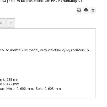
ava již od
79 Kč
prostřednictvím
PPL ParcelShop CZ
u
?
 lze umístit 2 ks madel, vždy v třetině výšky radiátoru. S
ar š. 288 mm
ar š. 477 mm
lom Mirror š. 602 mm, Solar š. 603 mm