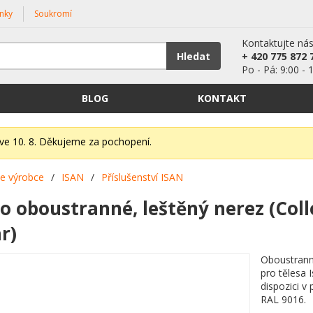
nky
Soukromí
Kontaktujte ná
Hledat
+ 420 775 872 
Po - Pá: 9:00 - 
BLOG
KONTAKT
íve 10. 8. Děkujeme za pochopení.
le výrobce
/
ISAN
/
Příslušenství ISAN
o oboustranné, leštěný nerez (Col
r)
Oboustranné
pro tělesa 
dispozici v
RAL 9016.