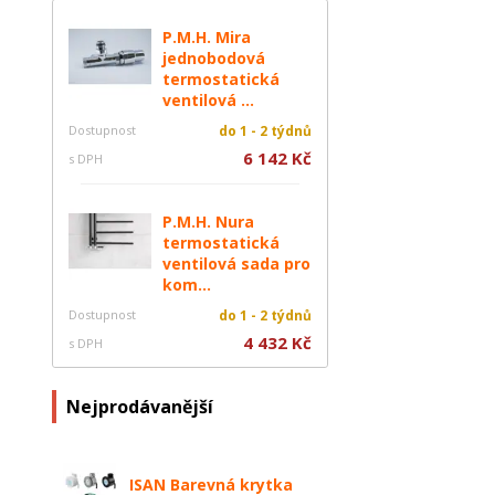
P.M.H. Mira
jednobodová
termostatická
ventilová ...
Dostupnost
do 1 - 2 týdnů
6 142 Kč
s DPH
P.M.H. Nura
termostatická
ventilová sada pro
kom...
Dostupnost
do 1 - 2 týdnů
4 432 Kč
s DPH
Nejprodávanější
ISAN Barevná krytka