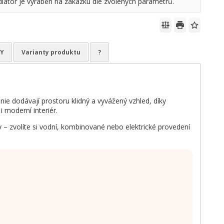
diátor je vyráběn na zakázku dle zvolených parametrů.
DY
Varianty produktu
?
nie dodávají prostoru klidný a vyvážený vzhled, díky
 moderní interiér.
 – zvolíte si vodní, kombinované nebo elektrické provedení