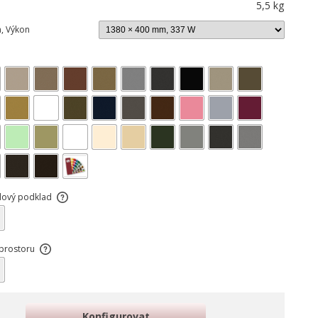
5,5 kg
a, Výkon
dový podklad
O
prostoru
O
Konfigurovat