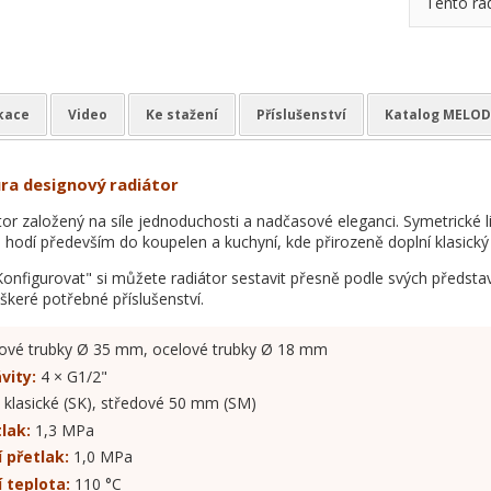
Tento ra
ikace
Video
Ke stažení
Příslušenství
Katalog MELO
ra designový radiátor
tor založený na síle jednoduchosti a nadčasové eleganci. Symetrické li
 hodí především do koupelen a kuchyní, kde přirozeně doplní klasický i
Konfigurovat" si můžete radiátor sestavit přesně podle svých představ
eškeré potřebné příslušenství.
ové trubky Ø 35 mm, ocelové trubky Ø 18 mm
vity:
4 × G1/2"
klasické (SK), středové 50 mm (SM)
lak:
1,3 MPa
 přetlak:
1,0 MPa
 teplota:
110 °C