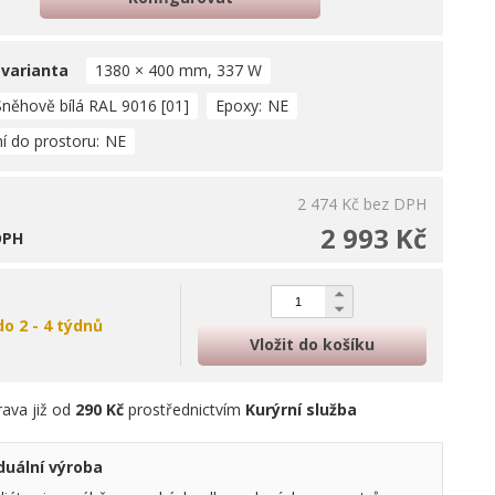
 varianta
1380 × 400 mm, 337 W
Sněhově bílá RAL 9016 [01]
Epoxy
NE
í do prostoru
NE
2 474 Kč
bez DPH
2 993 Kč
DPH
do 2 - 4 týdnů
Vložit do košíku
ava již od
290 Kč
prostřednictvím
Kurýrní služba
viduální výroba