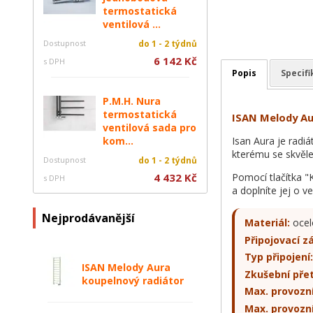
termostatická
ventilová ...
Dostupnost
do 1 - 2 týdnů
6 142 Kč
s DPH
Popis
Specif
P.M.H. Nura
termostatická
ISAN Melody Au
ventilová sada pro
Isan Aura je radiá
kom...
kterému se skvěle
Dostupnost
do 1 - 2 týdnů
Pomocí tlačítka "
4 432 Kč
s DPH
a doplníte jej o v
Nejprodávanější
Materiál:
ocel
Připojovací zá
Typ připojení:
ISAN Melody Aura
Zkušební přet
koupelnový radiátor
Max. provozní
Max. provozní