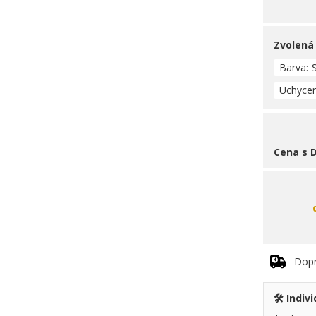
Zvolená
Barva
Uchycen
Cena s 
Dopr
🛠️ Indi