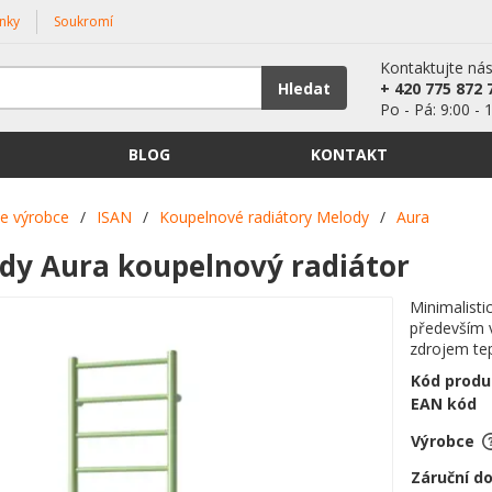
nky
Soukromí
Kontaktujte ná
Hledat
+ 420 775 872 
Po - Pá: 9:00 - 
BLOG
KONTAKT
le výrobce
/
ISAN
/
Koupelnové radiátory Melody
/
Aura
dy Aura koupelnový radiátor
Minimalisti
především 
zdrojem tep
Kód produ
EAN kód
Výrobce
Záruční d