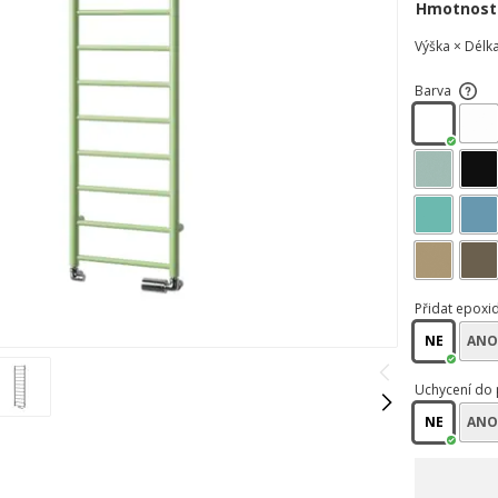
Hmotnost
Výška × Délk
Barva
Přidat epoxi
NE
AN
Uchycení do 
NE
AN