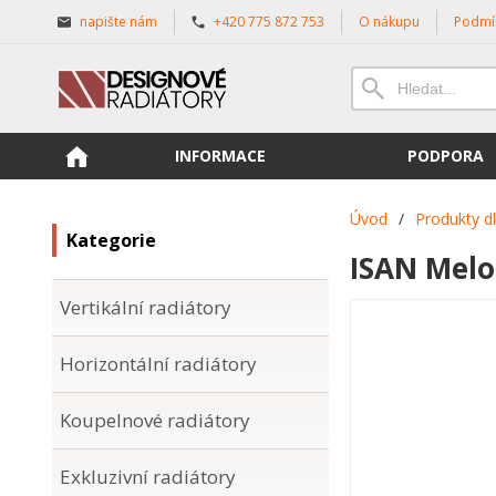
napište nám
+420 775 872 753
O nákupu
Podmí
INFORMACE
PODPORA
Úvod
/
Produkty d
Kategorie
ISAN Melo
Vertikální radiátory
Horizontální radiátory
Koupelnové radiátory
Exkluzivní radiátory