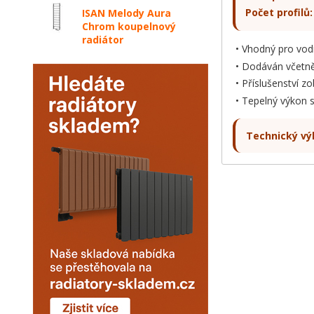
Počet profilů:
ISAN Melody Aura
Chrom koupelnový
radiátor
Vhodný pro vodn
Dodáván včetně
Příslušenství z
Tepelný výkon 
Technický vý