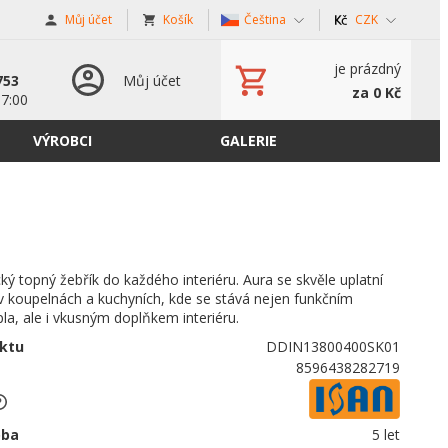
Můj účet
Košík
Čeština
CZK
s
je prázdný
753
Můj účet
za 0 Kč
17:00
VÝROBCI
GALERIE
cký topný žebřík do každého interiéru. Aura se skvěle uplatní
v koupelnách a kuchyních, kde se stává nejen funkčním
la, ale i vkusným doplňkem interiéru.
ktu
DDIN13800400SK01
8596438282719
oba
5 let