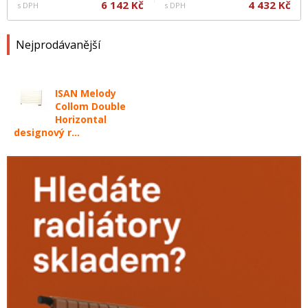
6 142 Kč
4 432 Kč
s DPH
s DPH
Nejprodávanější
ISAN Melody
Collom Double
Horizontal
designový r...