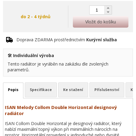
do 2 - 4 týdnů
Vložit do košíku
Doprava ZDARMA prostřednictvím
Kurýrní služba
🛠️ Individuální výroba
Tento radiátor je vyráběn na zakázku dle zvolených
parametrů.
Popis
Specifikace
Ke stažení
Příslušenství
Ka
ISAN Melody Collom Double Horizontal designový
radiátor
ISAN Collom Double Horizontal je designový radiátor, který
nabízí maximální topný výkon při minimálních nárocích na
prostor. Horizontální provedení v jednoduché nebo dvojité