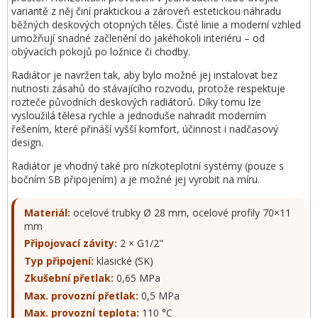
variantě z něj činí praktickou a zároveň estetickou náhradu
běžných deskových otopných těles. Čisté linie a moderní vzhled
umožňují snadné začlenění do jakéhokoli interiéru – od
obývacích pokojů po ložnice či chodby.
Radiátor je navržen tak, aby bylo možné jej instalovat bez
nutnosti zásahů do stávajícího rozvodu, protože respektuje
rozteče původních deskových radiátorů. Díky tomu lze
vysloužilá tělesa rychle a jednoduše nahradit moderním
řešením, které přináší vyšší komfort, účinnost i nadčasový
design.
Radiátor je vhodný také pro nízkoteplotní systémy (pouze s
bočním SB připojením) a je možné jej vyrobit na míru.
Materiál:
ocelové trubky Ø 28 mm, ocelové profily 70×11
mm
Připojovací závity:
2 × G1/2"
Typ připojení:
klasické (SK)
Zkušební přetlak:
0,65 MPa
Max. provozní přetlak:
0,5 MPa
Max. provozní teplota:
110 °C