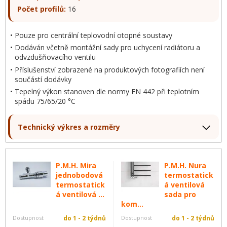
Počet profilů:
16
Pouze pro centrální teplovodní otopné soustavy
Dodáván včetně montážní sady pro uchycení radiátoru a
odvzdušňovacího ventilu
Příslušenství zobrazené na produktových fotografiích není
součástí dodávky
Tepelný výkon stanoven dle normy EN 442 při teplotním
spádu 75/65/20 °C
Technický výkres a rozměry
P.M.H. Mira
P.M.H. Nura
jednobodová
termostatick
termostatick
á ventilová
á ventilová ...
sada pro
kom...
Dostupnost
do 1 - 2 týdnů
Dostupnost
do 1 - 2 týdnů