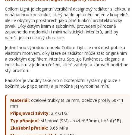
Collom Light je elegantní vertikální designový radiátor s lehkou a
nenápadnou konstrukcí, který najde uplatnění nejen v koupelně,
ale i v obytných prostorech jako plně funkční architektonický
prvek. Díky čistým liniím a subtilnímu provedení přirozeně
zapadne do moderních i minimalistických interiérů, aniž by
narušil jejich celkový charakter.
Jedinečnou výhodou modelu Collom Light je možnost potisku
vlastním motivem, díky které se radiátor může stát originálním
a osobitým doplňkem interiéru. Spojuje funkčnost, eleganci a
individualitu v jednom řešení, které zahřeje a zároveň podtrhne
styl prostoru.
Radiátor je vhodný také pro nízkoteplotní systémy (pouze s
bočním SB připojením) a je možné jej vyrobit na míru.
Materiál:
ocelové trubky Ø 28 mm, ocelové profily 50×11
mm
Připojovací závity:
2 × G1/2"
Typ připojení:
středové (SM) - rozteč 50mm, boční (SB)
Zkušební přetlak:
0,65 MPa