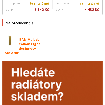
Dostupnost
do 1 - 2 týdnů
Dostupnost
do 1 - 2 týdnů
6 142 Kč
4 432 Kč
s DPH
s DPH
Nejprodávanější
ISAN Melody
Collom Light
designový
radiátor