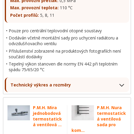
Max. provozní přetlak:
0,5 MPa
Max. provozní teplota:
110 °C
Počet profilů:
5, 8, 11
Pouze pro centrální teplovodní otopné soustavy
Dodáván včetně montážní sady pro uchycení radiátoru a
odvzdušňovacího ventilu
Příslušenství zobrazené na produktových fotografiích není
součástí dodávky
Tepelný výkon stanoven dle normy EN 442 při teplotním
spádu 75/65/20 °C
Technický výkres a rozměry
P.M.H. Mira
P.M.H. Nura
jednobodová
termostatick
termostatick
á ventilová
á ventilová ...
sada pro
kom...