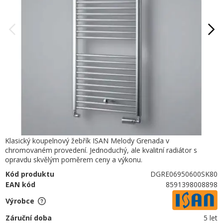
Klasický koupelnový žebřík ISAN Melody Grenada v
chromovaném provedení. Jednoduchý, ale kvalitní radiátor s
opravdu skvělým poměrem ceny a výkonu.
Kód produktu
DGRE06950600SK80
EAN kód
8591398008898
Výrobce
Záruční doba
5 let