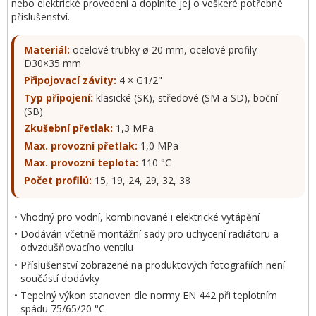
nebo elektrické provedení a doplníte jej o veškeré potřebné
příslušenství.
Materiál:
ocelové trubky ø 20 mm, ocelové profily
D30×35 mm
Připojovací závity:
4 × G1/2"
Typ připojení:
klasické (SK), středové (SM a SD), boční
(SB)
Zkušební přetlak:
1,3 MPa
Max. provozní přetlak:
1,0 MPa
Max. provozní teplota:
110 °C
Počet profilů:
15, 19, 24, 29, 32, 38
Vhodný pro vodní, kombinované i elektrické vytápění
Dodáván včetně montážní sady pro uchycení radiátoru a
odvzdušňovacího ventilu
Příslušenství zobrazené na produktových fotografiích není
součástí dodávky
Tepelný výkon stanoven dle normy EN 442 při teplotním
spádu 75/65/20 °C