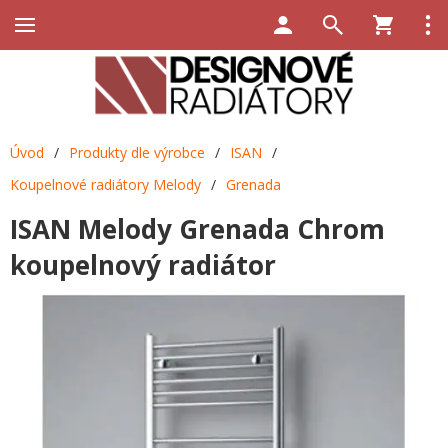
Úvod
/
Produkty dle výrobce
/
ISAN
/
Koupelnové radiátory Melody
/
Grenada
ISAN Melody Grenada Chrom
koupelnový radiátor