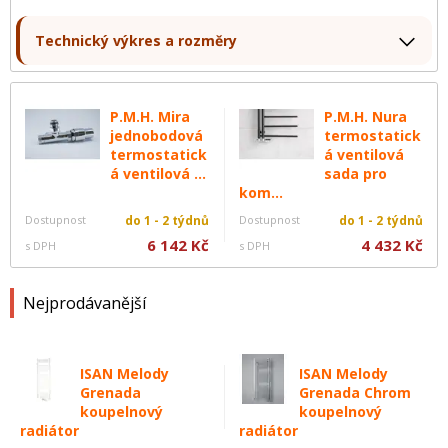
Technický výkres a rozměry
P.M.H. Mira
P.M.H. Nura
jednobodová
termostatick
termostatick
á ventilová
á ventilová ...
sada pro
kom...
Dostupnost
do 1 - 2 týdnů
Dostupnost
do 1 - 2 týdnů
6 142 Kč
4 432 Kč
s DPH
s DPH
Nejprodávanější
ISAN Melody
ISAN Melody
Grenada
Grenada Chrom
koupelnový
koupelnový
radiátor
radiátor