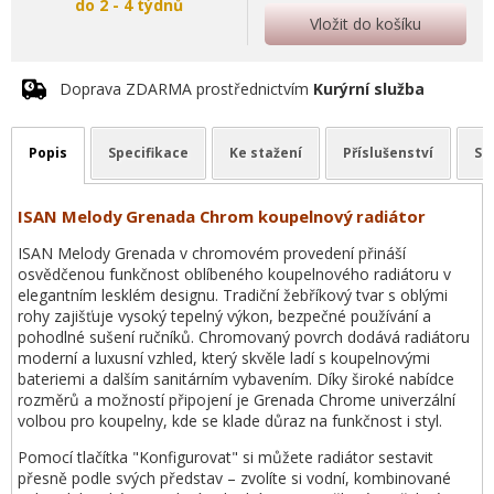
do 2 - 4 týdnů
Vložit do košíku
Doprava ZDARMA prostřednictvím
Kurýrní služba
Popis
Specifikace
Ke stažení
Příslušenství
So
ISAN Melody Grenada Chrom koupelnový radiátor
ISAN Melody Grenada v chromovém provedení přináší
osvědčenou funkčnost oblíbeného koupelnového radiátoru v
elegantním lesklém designu. Tradiční žebříkový tvar s oblými
rohy zajišťuje vysoký tepelný výkon, bezpečné používání a
pohodlné sušení ručníků. Chromovaný povrch dodává radiátoru
moderní a luxusní vzhled, který skvěle ladí s koupelnovými
bateriemi a dalším sanitárním vybavením. Díky široké nabídce
rozměrů a možností připojení je Grenada Chrome univerzální
volbou pro koupelny, kde se klade důraz na funkčnost i styl.
Pomocí tlačítka "Konfigurovat" si můžete radiátor sestavit
přesně podle svých představ – zvolíte si vodní, kombinované