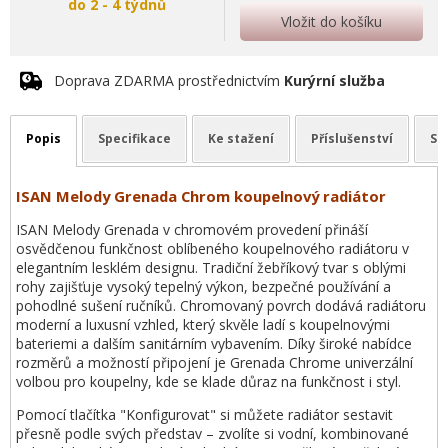
do 2 - 4 týdnů
Vložit do košíku
Doprava ZDARMA prostřednictvím
Kurýrní služba
Popis
Specifikace
Ke stažení
Příslušenství
So
ISAN Melody Grenada Chrom koupelnový radiátor
ISAN Melody Grenada v chromovém provedení přináší
osvědčenou funkčnost oblíbeného koupelnového radiátoru v
elegantním lesklém designu. Tradiční žebříkový tvar s oblými
rohy zajišťuje vysoký tepelný výkon, bezpečné používání a
pohodlné sušení ručníků. Chromovaný povrch dodává radiátoru
moderní a luxusní vzhled, který skvěle ladí s koupelnovými
bateriemi a dalším sanitárním vybavením. Díky široké nabídce
rozměrů a možností připojení je Grenada Chrome univerzální
volbou pro koupelny, kde se klade důraz na funkčnost i styl.
Pomocí tlačítka "Konfigurovat" si můžete radiátor sestavit
přesně podle svých představ – zvolíte si vodní, kombinované