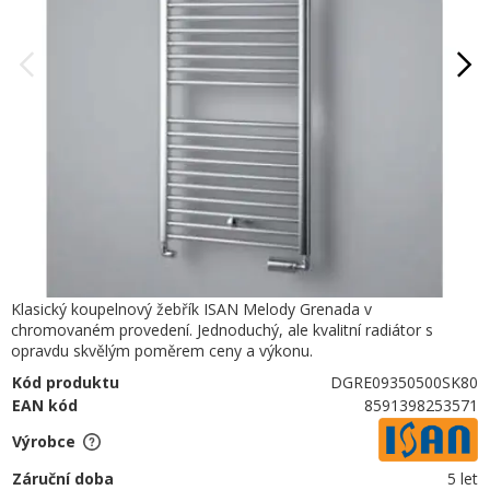
Klasický koupelnový žebřík ISAN Melody Grenada v
chromovaném provedení. Jednoduchý, ale kvalitní radiátor s
opravdu skvělým poměrem ceny a výkonu.
Kód produktu
DGRE09350500SK80
EAN kód
8591398253571
Výrobce
Záruční doba
5 let