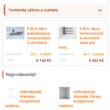
Technický výkres a rozměry
P.M.H. Mira
P.M.H. Nura
jednobodová
termostatick
termostatick
á ventilová
á ventilová ...
sada pro
kom...
Dostupnost
do 1 - 2 týdnů
Dostupnost
do 1 - 2 týdnů
6 142 Kč
4 432 Kč
s DPH
s DPH
Nejprodávanější
ISAN Melody
ISAN Melody
Grenada
Grenada Chrom
koupelnový
koupelnový
radiátor
radiátor