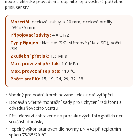
nebo elektrické provedení a doplníte jej o veškeré potřebné
příslušenství.
Materiál:
ocelové trubky ø 20 mm, ocelové profily
D30×35 mm
Připojovací závity:
4 × G1/2"
Typ připojení:
klasické (SK), středové (SM a SD), boční
(SB)
Zkušební přetlak:
1,3 MPa
Max. provozní přetlak:
1,0 MPa
Max. provozní teplota:
110 °C
Počet profilů:
15, 19, 24, 29, 32, 38
Vhodný pro vodní, kombinované i elektrické vytápění
Dodáván včetně montážní sady pro uchycení radiátoru a
odvzdušňovacího ventilu
Příslušenství zobrazené na produktových fotografiích není
součástí dodávky
Tepelný výkon stanoven dle normy EN 442 při teplotním
spádu 75/65/20 °C