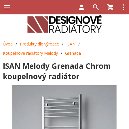
Úvod
/
Produkty dle výrobce
/
ISAN
/
Koupelnové radiátory Melody
/
Grenada
ISAN Melody Grenada Chrom
koupelnový radiátor