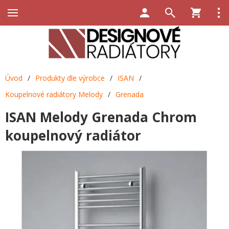
Úvod
/
Produkty dle výrobce
/
ISAN
/
Koupelnové radiátory Melody
/
Grenada
ISAN Melody Grenada Chrom
koupelnový radiátor