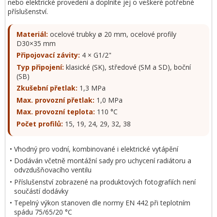
nebo elektrické provedení a doplníte jej o veškeré potřebné
příslušenství.
Materiál:
ocelové trubky ø 20 mm, ocelové profily
D30×35 mm
Připojovací závity:
4 × G1/2"
Typ připojení:
klasické (SK), středové (SM a SD), boční
(SB)
Zkušební přetlak:
1,3 MPa
Max. provozní přetlak:
1,0 MPa
Max. provozní teplota:
110 °C
Počet profilů:
15, 19, 24, 29, 32, 38
Vhodný pro vodní, kombinované i elektrické vytápění
Dodáván včetně montážní sady pro uchycení radiátoru a
odvzdušňovacího ventilu
Příslušenství zobrazené na produktových fotografiích není
součástí dodávky
Tepelný výkon stanoven dle normy EN 442 při teplotním
spádu 75/65/20 °C