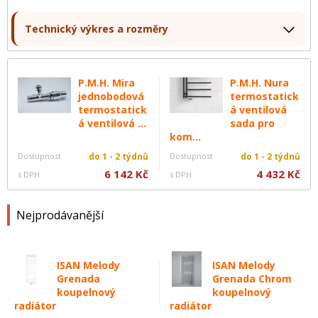
Technický výkres a rozměry
P.M.H. Mira
P.M.H. Nura
jednobodová
termostatick
termostatick
á ventilová
á ventilová ...
sada pro
kom...
Dostupnost
do 1 - 2 týdnů
Dostupnost
do 1 - 2 týdnů
6 142 Kč
4 432 Kč
s DPH
s DPH
Nejprodávanější
ISAN Melody
ISAN Melody
Grenada
Grenada Chrom
koupelnový
koupelnový
radiátor
radiátor