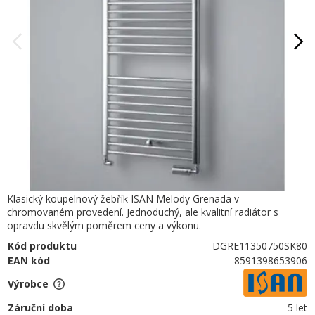
Klasický koupelnový žebřík ISAN Melody Grenada v
chromovaném provedení. Jednoduchý, ale kvalitní radiátor s
opravdu skvělým poměrem ceny a výkonu.
Kód produktu
DGRE11350750SK80
EAN kód
8591398653906
Výrobce
Záruční doba
5 let