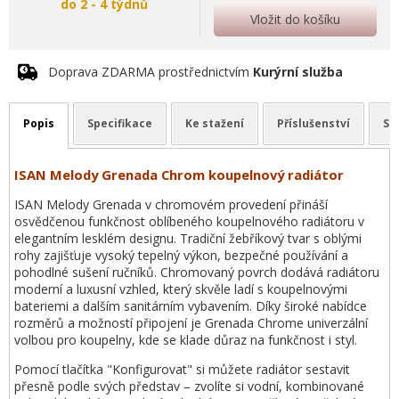
do 2 - 4 týdnů
Vložit do košíku
Doprava ZDARMA prostřednictvím
Kurýrní služba
Popis
Specifikace
Ke stažení
Příslušenství
So
ISAN Melody Grenada Chrom koupelnový radiátor
ISAN Melody Grenada v chromovém provedení přináší
osvědčenou funkčnost oblíbeného koupelnového radiátoru v
elegantním lesklém designu. Tradiční žebříkový tvar s oblými
rohy zajišťuje vysoký tepelný výkon, bezpečné používání a
pohodlné sušení ručníků. Chromovaný povrch dodává radiátoru
moderní a luxusní vzhled, který skvěle ladí s koupelnovými
bateriemi a dalším sanitárním vybavením. Díky široké nabídce
rozměrů a možností připojení je Grenada Chrome univerzální
volbou pro koupelny, kde se klade důraz na funkčnost i styl.
Pomocí tlačítka "Konfigurovat" si můžete radiátor sestavit
přesně podle svých představ – zvolíte si vodní, kombinované