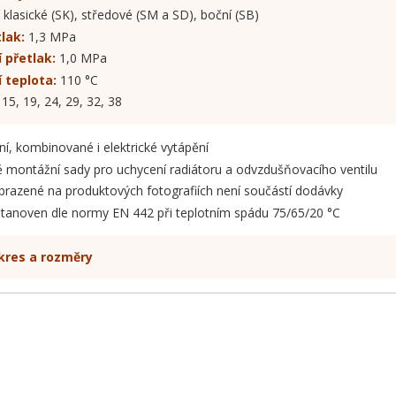
klasické (SK), středové (SM a SD), boční (SB)
lak:
1,3 MPa
 přetlak:
1,0 MPa
 teplota:
110 °C
15, 19, 24, 29, 32, 38
í, kombinované i elektrické vytápění
 montážní sady pro uchycení radiátoru a odvzdušňovacího ventilu
obrazené na produktových fotografiích není součástí dodávky
stanoven dle normy EN 442 při teplotním spádu 75/65/20 °C
kres a rozměry