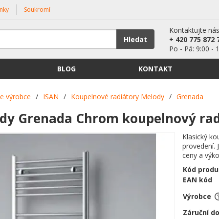
nky
Soukromí
Kontaktujte ná
Hledat
+ 420 775 872 
Po - Pá: 9:00 - 
BLOG
KONTAKT
le výrobce
/
ISAN
/
Koupelnové radiátory Melody
/
Grenada
dy Grenada Chrom koupelnový rad
Klasický k
provedení. 
ceny a výk
Kód produ
EAN kód
Výrobce
Záruční d