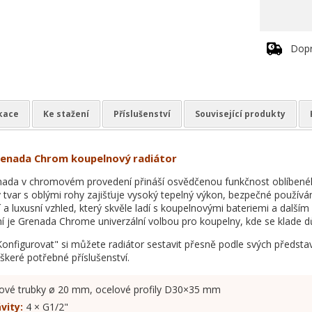
Dop
ikace
Ke stažení
Příslušenství
Související produkty
enada Chrom koupelnový radiátor
ada v chromovém provedení přináší osvědčenou funkčnost oblíbenéh
ý tvar s oblými rohy zajišťuje vysoký tepelný výkon, bezpečné použí
 a luxusní vzhled, který skvěle ladí s koupelnovými bateriemi a další
í je Grenada Chrome univerzální volbou pro koupelny, kde se klade důr
Konfigurovat" si můžete radiátor sestavit přesně podle svých představ
eškeré potřebné příslušenství.
ové trubky ø 20 mm, ocelové profily D30×35 mm
vity:
4 × G1/2"