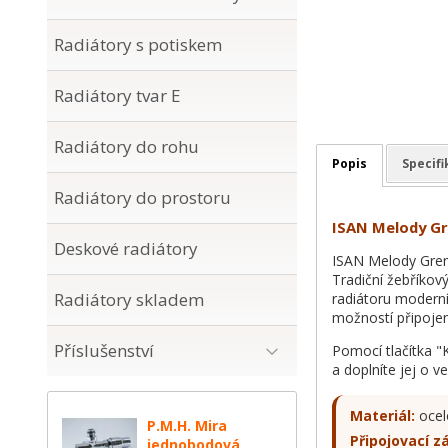
Radiátory s potiskem
Radiátory tvar E
Radiátory do rohu
Popis
Specif
Radiátory do prostoru
ISAN Melody Gr
Deskové radiátory
ISAN Melody Gren
Tradiční žebříkov
Radiátory skladem
radiátoru moderní
možností připojen
Příslušenství
Pomocí tlačítka "
a doplníte jej o v
Materiál:
ocel
P.M.H. Mira
Připojovací zá
jednobodová