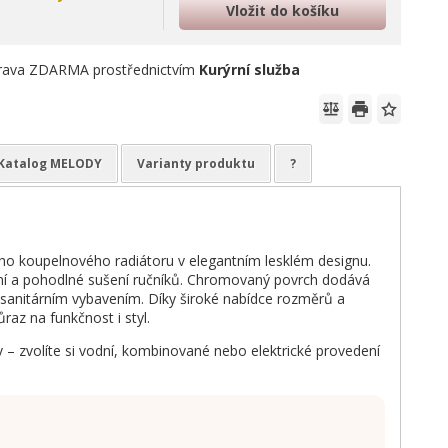
Vložit do košíku
rava ZDARMA prostřednictvím
Kurýrní služba
Katalog MELODY
Varianty produktu
?
o koupelnového radiátoru v elegantním lesklém designu.
vání a pohodlné sušení ručníků. Chromovaný povrch dodává
m sanitárním vybavením. Díky široké nabídce rozměrů a
az na funkčnost i styl.
 – zvolíte si vodní, kombinované nebo elektrické provedení