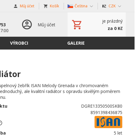
Můj účet
Košík
Čeština
CZK
s
je prázdný
753
Můj účet
za 0 Kč
17:00
VÝROBCI
GALERIE
iátor
oupelnový žebřík ISAN Melody Grenada v chromovaném
Jednoduchý, ale kvalitní radiátor s opravdu skvělým poměrem
onu.
ktu
DGRE13350500SK80
8591398436875
oba
5 let