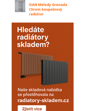
ISAN Melody Grenada
Chrom koupelnový
radiátor