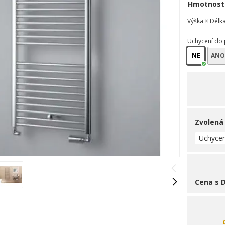
Hmotnost
Výška × Délk
Uchycení do 
NE
AN
Zvolená
Uchycen
Cena s 