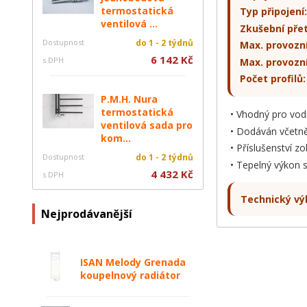
termostatická
Typ připojení:
ventilová ...
Zkušební přet
Dostupnost
do 1 - 2 týdnů
Max. provozní
6 142 Kč
s DPH
Max. provozní
Počet profilů:
P.M.H. Nura
termostatická
Vhodný pro vodn
ventilová sada pro
Dodáván včetně
kom...
Příslušenství z
Dostupnost
do 1 - 2 týdnů
Tepelný výkon 
4 432 Kč
s DPH
Technický vý
Nejprodávanější
ISAN Melody Grenada
koupelnový radiátor