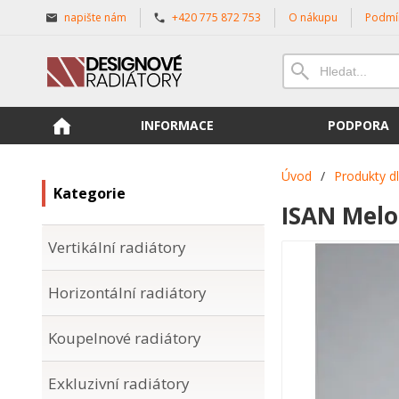
napište nám
+420 775 872 753
O nákupu
Podmí
INFORMACE
PODPORA
Úvod
/
Produkty d
Kategorie
ISAN Melo
Vertikální radiátory
Horizontální radiátory
Koupelnové radiátory
Exkluzivní radiátory