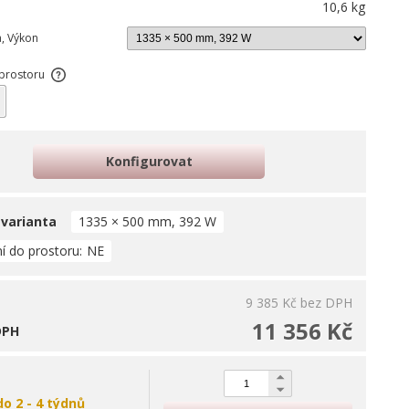
10,6 kg
a, Výkon
prostoru
O
Konfigurovat
 varianta
1335 × 500 mm, 392 W
í do prostoru
NE
9 385 Kč
bez DPH
11 356 Kč
DPH
do 2 - 4 týdnů