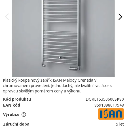
Klasický koupelnový žebřík ISAN Melody Grenada v
chromovaném provedení. Jednoduchý, ale kvalitní radiátor s
opravdu skvělým poměrem ceny a výkonu.
Kód produktu
DGRE15350600SK80
EAN kód
8591398017548
Výrobce
Záruční doba
5 let