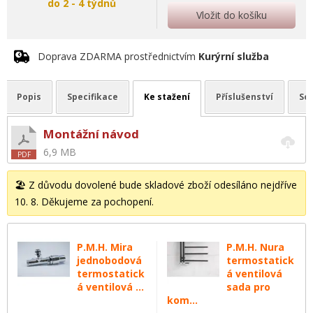
do 2 - 4 týdnů
Vložit do košíku
Doprava ZDARMA prostřednictvím
Kurýrní služba
Popis
Specifikace
Ke stažení
Příslušenství
Sou
Montážní návod
6,9 MB
🏖️ Z důvodu dovolené bude skladové zboží odesíláno nejdříve
10. 8. Děkujeme za pochopení.
P.M.H. Mira
P.M.H. Nura
jednobodová
termostatick
termostatick
á ventilová
á ventilová ...
sada pro
kom...