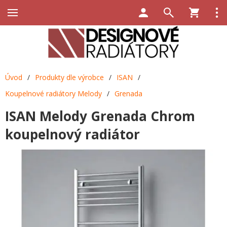
Úvod
/
Produkty dle výrobce
/
ISAN
/
Koupelnové radiátory Melody
/
Grenada
ISAN Melody Grenada Chrom
koupelnový radiátor