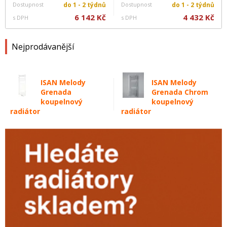
Dostupnost
do 1 - 2 týdnů
Dostupnost
do 1 - 2 týdnů
6 142 Kč
4 432 Kč
s DPH
s DPH
Nejprodávanější
ISAN Melody
ISAN Melody
Grenada
Grenada Chrom
koupelnový
koupelnový
radiátor
radiátor