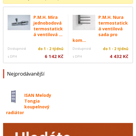
P.M.H. Mira
P.M.H. Nura
jednobodová
termostatick
termostatick
á ventilová
á ventilová ...
sada pro
kom...
Dostupnost
do 1 - 2 týdnů
Dostupnost
do 1 - 2 týdnů
6 142 Kč
4 432 Kč
s DPH
s DPH
Nejprodávanější
ISAN Melody
Tongia
koupelnový
radiátor