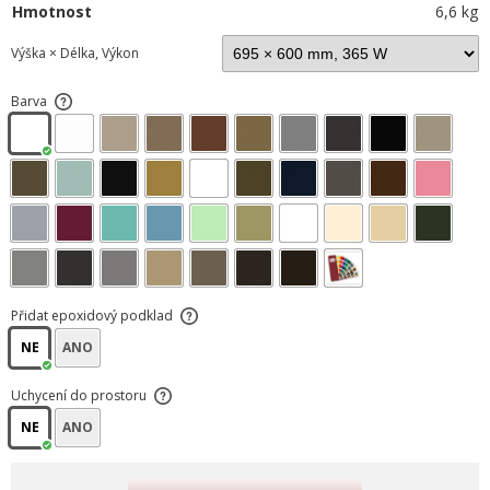
Hmotnost
6,6 kg
Výška × Délka, Výkon
Barva
Přidat epoxidový podklad
NE
ANO
Uchycení do prostoru
NE
ANO