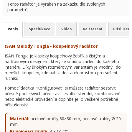
Tento radiátor je vyráběn na zakázku dle zvolených
parametrů.
Popis
Specifikace
Video
Ke stažení
Příslušens
ISAN Melody Tongia - koupelnový radiátor
ISAN Tongia je klasický koupelnový žebřík s čistým a
nadčasovým designem, který se snadno začlení do každého
interiéru. Díky širokým rozměrovým variantám je vhodný i do
menších koupelen, kde nabízí dostatek prostoru pro sušení
ručníků.
Pomocí tlačítka "Konfigurovat" si můžete radiátor sestavit
přesně podle svých představ – zvolíte si vodní, kombinované
nebo elektrické provedení a doplníte jej o veškeré potřebné
příslušenství.
Materiál:
ocelové profily 30×30 mm, ocelové trubky Ø 20
mm
Připojovací závity:
4 × G1/2"