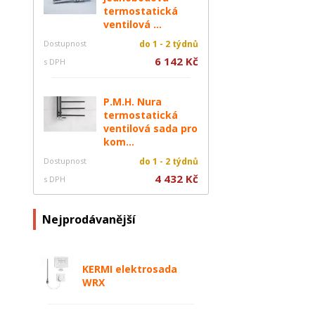
termostatická
ventilová ...
Dostupnost
do 1 - 2 týdnů
6 142 Kč
s DPH
P.M.H. Nura
termostatická
ventilová sada pro
kom...
Dostupnost
do 1 - 2 týdnů
4 432 Kč
s DPH
Nejprodávanější
KERMI elektrosada
WRX