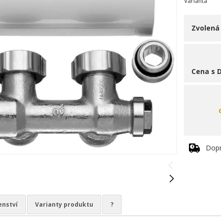
Varianta
Zvolená
Cena s 
Dopr
enství
Varianty produktu
?