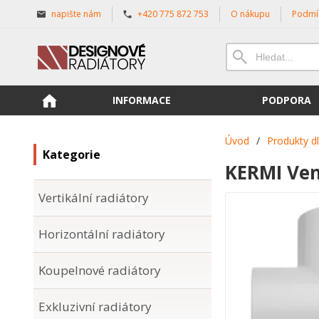
napište nám
+420 775 872 753
O nákupu
Podmí
INFORMACE
PODPORA
Úvod
/
Produkty d
Kategorie
KERMI Ven
Vertikální radiátory
Horizontální radiátory
Koupelnové radiátory
Exkluzivní radiátory