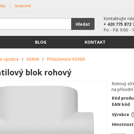
nky
Soukromí
Kontaktujte ná
Hledat
+ 420 775 872 
Po - Pá: 9:00 - 
BLOG
KONTAKT
le výrobce
/
KERMI
/
Příslušenství KERMI
tilový blok rohový
Rohový stře
na přívodní 
Kód produ
EAN kód
Výrobce
Hmotnost