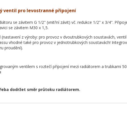
 ventil pro levostranné připojení
diátoru se závitem G 1/2" (vnitřní závit) vč. redukce 1/2" x 3/4". Připoj
avici se závitem M30 x 1,5.
l (nastavení z výroby: pro provoz v dvoutrubkových soustavách, ventil
assu vhodné také pro provoz v jednotrubkových soustavách! Integrov
ru proudění).
egrovaným ventilem s roztečí připojení mezi radiátorem a trubkami 
a
třeba dodržet směr průtoku radiátorem.