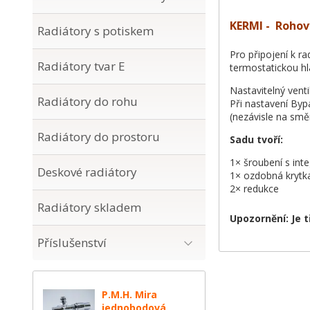
KERMI - Rohový
Radiátory s potiskem
Pro připojení k ra
Radiátory tvar E
termostatickou hl
Nastavitelný venti
Radiátory do rohu
Při nastavení Byp
(nezávisle na smě
Radiátory do prostoru
Sadu tvoří:
1× šroubení s int
Deskové radiátory
1× ozdobná krytk
2× redukce
Radiátory skladem
Upozornění: Je 
Příslušenství
P.M.H. Mira
jednobodová