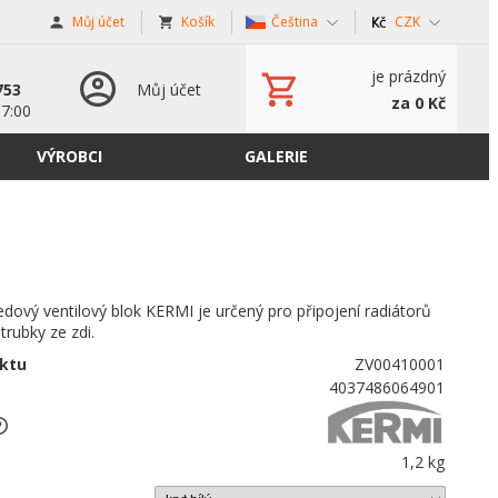
Můj účet
Košík
Čeština
CZK
s
je prázdný
753
Můj účet
za 0 Kč
17:00
VÝROBCI
GALERIE
dový ventilový blok KERMI je určený pro připojení radiátorů
trubky ze zdi.
ktu
ZV00410001
4037486064901
1,2 kg