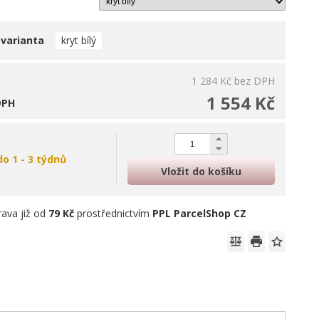
 varianta
kryt bílý
1 284 Kč
bez DPH
1 554 Kč
DPH
do 1 - 3 týdnů
Vložit do košíku
ava již od
79 Kč
prostřednictvím
PPL ParcelShop CZ