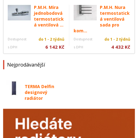
P.M.H. Mira
P.M.H. Nura
jednobodová
termostatick
termostatick
á ventilová
á ventilová ...
sada pro
kom...
Dostupnost
do 1 - 2 týdnů
Dostupnost
do 1 - 2 týdnů
6 142 Kč
4 432 Kč
s DPH
s DPH
Nejprodávanější
TERMA Delfin
designový
radiátor