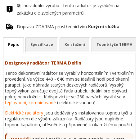
🛠️ Individuální výroba - tento radiátor je vyráběn na
zakázku dle zvolených parametrů
Doprava ZDARMA prostřednictvím
Kurýrní služba
Popis
Specifikace
Ke stažení
Topné tyče TERMA
Designový radiátor TERMA Delfin
Tento dekorativní radiátor se vyrábí v horizontálním i vertikálním
provedení. Ve výšce 440 - 640 mm se ideálně hodí pod okenní
parapet, jako náhrada starých deskových radiátorů. Vysoký
topný výkon zaručuje dvojitá řada trubek. Ideální pro obývací
pokoj nebo ložnici. K dispozici je ve 250 barvách. Vyrábí se v
teplovodní, kombinované
i elektrické variantě.
Elektrické radiátory
jsou dodávány s instalovanou topnou tyčí a
regulátorem dle výběru zákazníka. Radiátory jsou naplněné
topnou kapalinou, utěsněné a připravené k okamžitému použití.