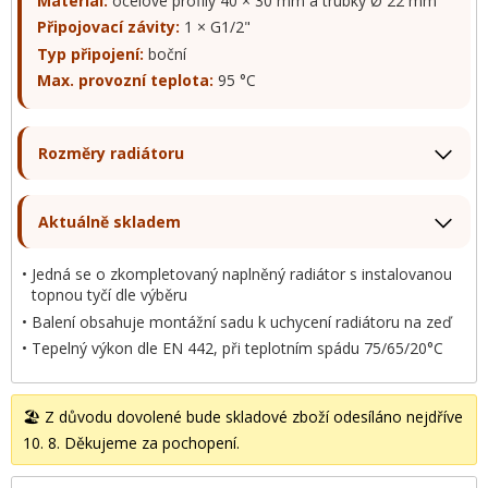
Materiál:
ocelové profily 40 × 30 mm a trubky Ø 22 mm
Připojovací závity:
1 × G1/2"
Typ připojení:
boční
Max. provozní teplota:
95 °C
Rozměry radiátoru
Aktuálně skladem
Jedná se o zkompletovaný naplněný radiátor s instalovanou
topnou tyčí dle výběru
Balení obsahuje montážní sadu k uchycení radiátoru na zeď
Tepelný výkon dle EN 442, při teplotním spádu 75/65/20°C
🏖️ Z důvodu dovolené bude skladové zboží odesíláno nejdříve
10. 8. Děkujeme za pochopení.