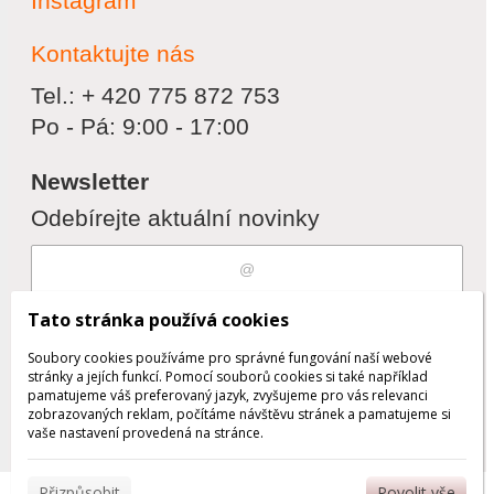
Instagram
Kontaktujte nás
Tel.: + 420 775 872 753
Po - Pá: 9:00 - 17:00
Newsletter
Odebírejte aktuální novinky
Souhlasím s
zpracováním osobních
Tato stránka používá cookies
údajů
Soubory cookies používáme pro správné fungování naší webové
stránky a jejích funkcí. Pomocí souborů cookies si také například
pamatujeme váš preferovaný jazyk, zvyšujeme pro vás relevanci
zobrazovaných reklam, počítáme návštěvu stránek a pamatujeme si
Odebrat
Přidat
vaše nastavení provedená na stránce.
Přizpůsobit
Povolit vše