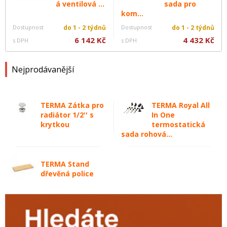
á ventilová ...
sada pro
kom...
Dostupnost
do 1 - 2 týdnů
Dostupnost
do 1 - 2 týdnů
6 142 Kč
4 432 Kč
s DPH
s DPH
Nejprodávanější
TERMA Zátka pro
TERMA Royal All
radiátor 1/2'' s
In One
krytkou
termostatická
sada rohová...
TERMA Stand
dřevěná police