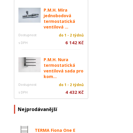
P.M.H. Mira
jednobodová
termostatická
ventilová ...
Dostupnost
do 1 - 2 týdnů
6 142 Kč
s DPH
P.M.H. Nura
termostatická
ventilová sada pro
kom...
Dostupnost
do 1 - 2 týdnů
4 432 Kč
s DPH
Nejprodávanější
TERMA Fiona One E