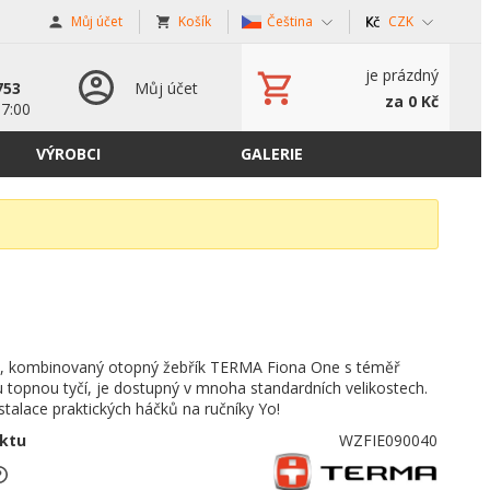
Můj účet
Košík
Čeština
CZK
s
je prázdný
753
Můj účet
za 0 Kč
17:00
VÝROBCI
GALERIE
, kombinovaný otopný žebřík TERMA Fiona One s téměř
u topnou tyčí, je dostupný v mnoha standardních velikostech.
talace praktických háčků na ručníky Yo!
ktu
WZFIE090040