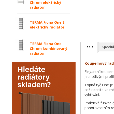
Chrom elektrický
radiátor
TERMA Fiona One E
elektrický radiátor
TERMA Fiona One
Popis
Specif
Chrom kombinovaný
radiátor
Koupelnový rad
Elegantní koupeln
jednotlivými profi
Topná tyč One je 
což oceníte zejmé
vyhřívání.
Praktická funkce 
pohotovostním re