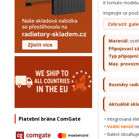
K tomuto modelu 
Inspirujte se pou
Zobrazit galer
Materiál:
ocel
Připojovací zá
Typ připojení:
Max. provozní
Rozměry radi
Aktuálně sk
Platební brána ComGate
Integrovaná ele
Vodní ventil
ne
Balení obsahuje