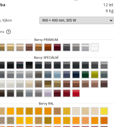
oba
12 let
6 kg
a, Výkon
oru
Barvy PREMIUM
Barvy SPECIÁLNÍ
Barvy RAL