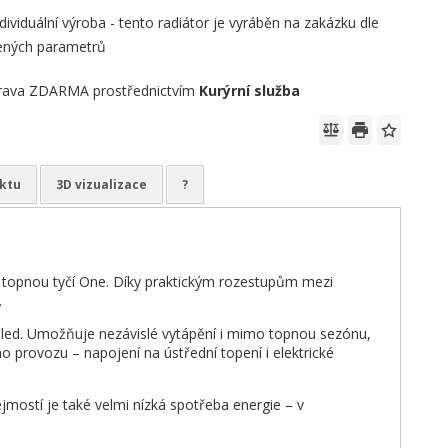
Individuální výroba - tento radiátor je vyráběn na zakázku dle
ených parametrů
rava ZDARMA prostřednictvím
Kurýrní služba
ktu
3D vizualizace
?
u topnou tyčí One. Díky praktickým rozestupům mezi
.
vzhled. Umožňuje nezávislé vytápění i mimo topnou sezónu,
provozu – napojení na ústřední topení i elektrické
mostí je také velmi nízká spotřeba energie – v