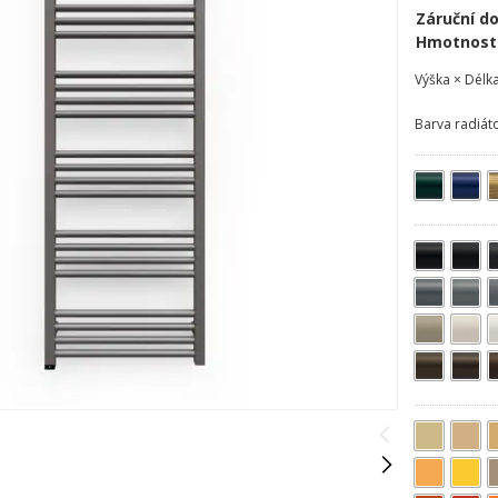
Záruční d
Hmotnost
Výška × Délk
Barva radiát