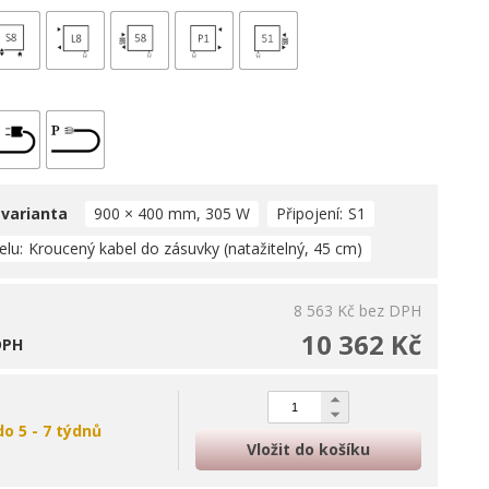
 varianta
900 × 400 mm, 305 W
Připojení
S1
elu
Kroucený kabel do zásuvky (natažitelný, 45 cm)
8 563 Kč
bez DPH
10 362 Kč
DPH
do 5 - 7 týdnů
Vložit do košíku