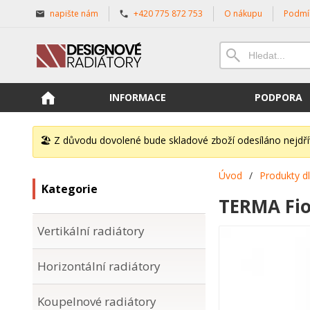
napište nám
+420 775 872 753
O nákupu
Podmí
INFORMACE
PODPORA
🏖️ Z důvodu dovolené bude skladové zboží odesíláno nejdř
Úvod
/
Produkty d
Kategorie
TERMA Fio
Vertikální radiátory
Horizontální radiátory
Koupelnové radiátory