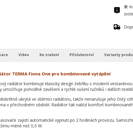
🛠️ 
zvol
Dop
ikace
Video
Ke stažení
Příslušenství
Varianty produ
iátor TERMA Fiona One pro kombinované vytápění
ový radiátor kombinuje klasický design žebříku s moderní vestavěno
ly umožňuje pohodlné zavěšení a rychlé sušení ručníků i dalších textilií
diskrétně ukrytá ve sběrnici radiátoru, takže nenarušuje jeho čistý 
na v přechodném období. Radiátor tak nabízí komfort kombinovaného 
časovače zajistí automatické vypnutí po 2 hodinách provozu. Samozřej
žimu méně než 0,5 W.