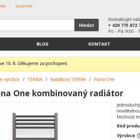
nky
Soukromí
Kontaktujte ná
Hledat
+ 420 775 872 
Po - Pá: 9:00 - 
BLOG
KONTAKT
íve 10. 8. Děkujeme za pochopení.
le výrobce
/
TERMA
/
Radiátory TERMA
/
Fiona One
na One kombinovaný radiátor
Jednoduchý
neviditelno
Možnost ins
Kód produ
Výrobce