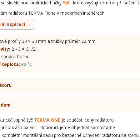
se skvěle hodí praktické háčky
Yo!
, které zvyšují komfort při sušení tex
žitím radiátoru TERMA Fiona v moderních interiérech
ii inspirací →
ové profily 30 × 30 mm a trubky průměr 22 mm
vity:
2 - 3 × G1/2"
spodní, boční
 teplota:
82 °C
átoru
ladem
ktrická topná tyč
TERMA ONE
je součástí ceny radiátoru
ní součástí balení – doporučujeme objednat samostatně
 kompletní montážní sadu pro bezpečné uchycení radiátoru na stěnu