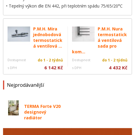
Tepelný výkon dle EN 442, při teplotním spádu 75/65/20°C
P.M.H. Mira
P.M.H. Nura
jednobodová
termostatick
termostatick
á ventilová
á ventilová ...
sada pro
kom...
Dostupnost
do 1 - 2 týdnů
Dostupnost
do 1 - 2 týdnů
6 142 Kč
4 432 Kč
s DPH
s DPH
Nejprodávanější
TERMA Forte V20
designový
radiátor