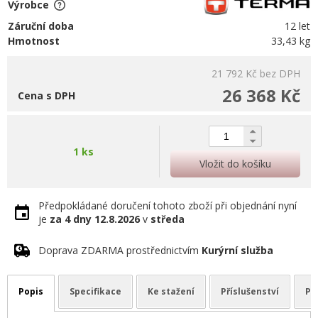
Výrobce
Záruční doba
12 let
Hmotnost
33,43 kg
21 792 Kč
bez DPH
26 368 Kč
Cena s DPH
1 ks
Vložit do košíku
Předpokládané doručení tohoto zboží při objednání nyní
je
za 4 dny
12.8.2026
v
středa
Doprava ZDARMA prostřednictvím
Kurýrní služba
Popis
Specifikace
Ke stažení
Příslušenství
Po