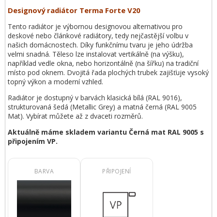
Designový radiátor Terma Forte V20
Tento radiátor je výbornou designovou alternativou pro
deskové nebo článkové radiátory, tedy nejčastější volbu v
našich domácnostech. Díky funkčnímu tvaru je jeho údržba
velmi snadná. Těleso lze instalovat vertikálně (na výšku),
například vedle okna, nebo horizontálně (na šířku) na tradiční
místo pod oknem. Dvojitá řada plochých trubek zajišťuje vysoký
topný výkon a moderní vzhled.
Radiátor je dostupný v barvách klasická bílá (RAL 9016),
strukturovaná šedá (Metallic Grey) a matná černá (RAL 9005
Mat). Vybírat můžete až z dvaceti rozměrů.
Aktuálně máme skladem variantu Černá mat RAL 9005 s
připojením VP.
BARVA
PŘIPOJENÍ