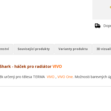
Dopr
enství
Související produkty
Varianty produktu
3D vizual
hark - háček pro radiátor
VIVO
ěk určený pro tělesa TERMA
VIVO
,
VIVO One
. Možnosti barevných ú