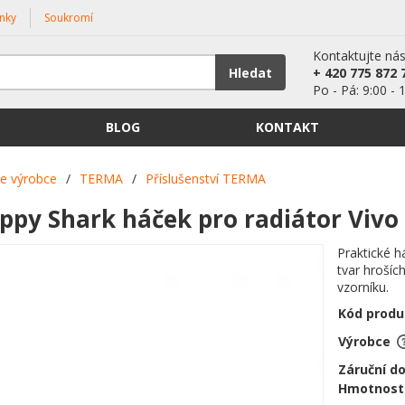
nky
Soukromí
Kontaktujte ná
Hledat
+ 420 775 872 
Po - Pá: 9:00 - 
BLOG
KONTAKT
le výrobce
/
TERMA
/
Příslušenství TERMA
py Shark háček pro radiátor Vivo
Praktické h
tvar hrošíc
vzorníku.
Kód produ
Výrobce
Záruční d
Hmotnost