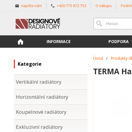
napište nám
+420 775 872 753
O nákupu
Podmí
INFORMACE
PODPORA
Úvod
/
Produkty d
Kategorie
TERMA Hap
Vertikální radiátory
Horizontální radiátory
Koupelnové radiátory
Exkluzivní radiátory