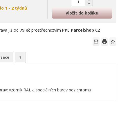
do 1 - 2 týdnů
Vložit do košíku
ava již od
79 Kč
prostřednictvím
PPL ParcelShop CZ
izace
?
prav: vzorník RAL a speciálních barev bez chromu