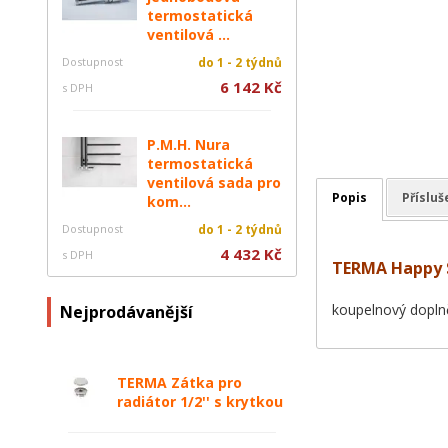
termostatická
ventilová ...
Dostupnost
do 1 - 2 týdnů
6 142 Kč
s DPH
P.M.H. Nura
termostatická
ventilová sada pro
Popis
Přísluš
kom...
Dostupnost
do 1 - 2 týdnů
4 432 Kč
s DPH
TERMA Happy S
koupelnový dopln
Nejprodávanější
TERMA Zátka pro
radiátor 1/2'' s krytkou