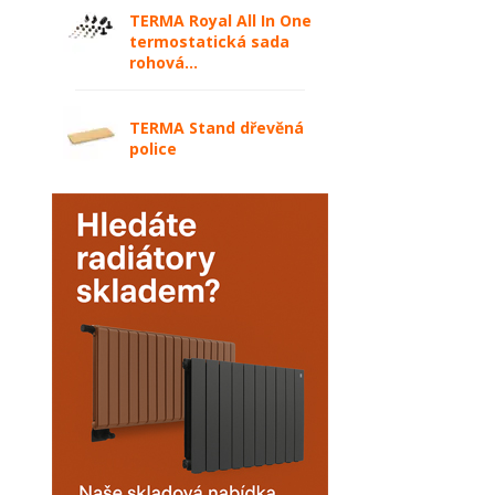
TERMA Royal All In One
termostatická sada
rohová...
TERMA Stand dřevěná
police