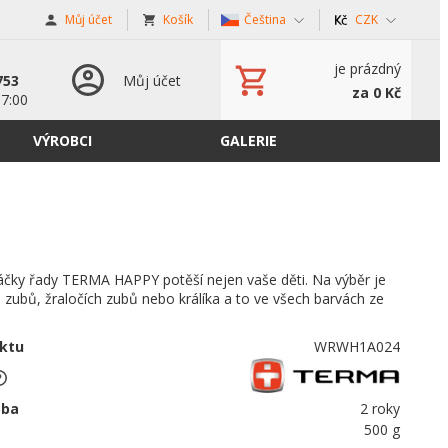
Můj účet
Košík
Čeština
CZK
s
je prázdný
753
Můj účet
za 0 Kč
17:00
VÝROBCI
GALERIE
áčky řady TERMA HAPPY potěší nejen vaše děti. Na výběr je
h zubů, žraločích zubů nebo králíka a to ve všech barvách ze
ktu
WRWH1A024
oba
2 roky
500 g