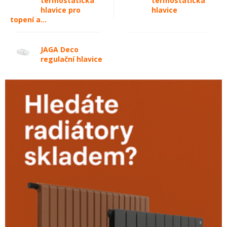
termostatická
termostatická
hlavice pro
hlavice
topení a...
JAGA Deco
regulační hlavice