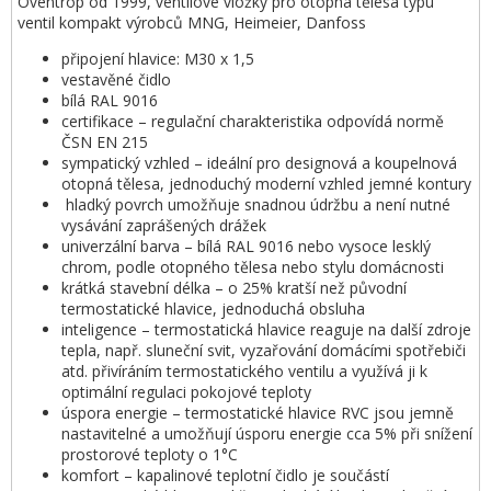
Oventrop od 1999, ventilové vložky pro otopná tělesa typu
ventil kompakt výrobců MNG, Heimeier, Danfoss
připojení hlavice: M30 x 1,5
vestavěné čidlo
bílá RAL 9016
certifikace – regulační charakteristika odpovídá normě
ČSN EN 215
sympatický vzhled – ideální pro designová a koupelnová
otopná tělesa, jednoduchý moderní vzhled jemné kontury
hladký povrch umožňuje snadnou údržbu a není nutné
vysávání zaprášených drážek
univerzální barva – bílá RAL 9016 nebo vysoce lesklý
chrom, podle otopného tělesa nebo stylu domácnosti
krátká stavební délka – o 25% kratší než původní
termostatické hlavice, jednoduchá obsluha
inteligence – termostatická hlavice reaguje na další zdroje
tepla, např. sluneční svit, vyzařování domácími spotřebiči
atd. přivíráním termostatického ventilu a využívá ji k
optimální regulaci pokojové teploty
úspora energie – termostatické hlavice RVC jsou jemně
nastavitelné a umožňují úsporu energie cca 5% při snížení
prostorové teploty o 1°C
komfort – kapalinové teplotní čidlo je součástí