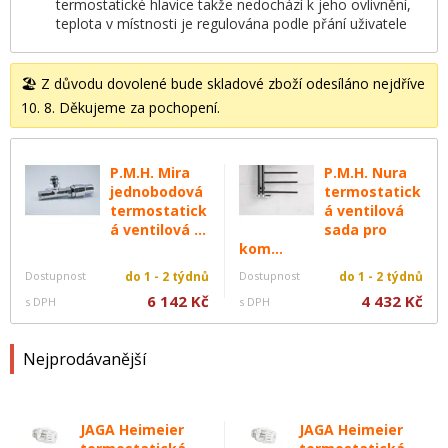
termostatické hlavice takže nedochází k jeho ovlivnění,
teplota v místnosti je regulována podle přání uživatele
🏖️ Z důvodu dovolené bude skladové zboží odesíláno nejdříve
10. 8. Děkujeme za pochopení.
P.M.H. Mira
P.M.H. Nura
jednobodová
termostatick
termostatick
á ventilová
á ventilová ...
sada pro
kom...
Dostupnost
do 1 - 2 týdnů
Dostupnost
do 1 - 2 týdnů
6 142 Kč
4 432 Kč
s DPH
s DPH
Nejprodávanější
JAGA Heimeier
JAGA Heimeier