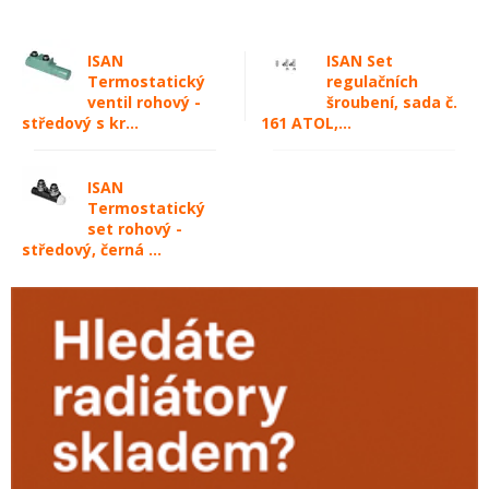
ISAN
ISAN Set
Termostatický
regulačních
ventil rohový -
šroubení, sada č.
středový s kr...
161 ATOL,...
ISAN
Termostatický
set rohový -
středový, černá ...