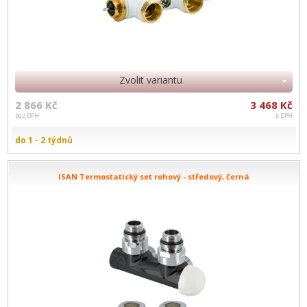
Zvolit variantu
2 866 Kč
3 468 Kč
bez DPH
s DPH
do 1 - 2 týdnů
ISAN Termostatický set rohový - středový, černá