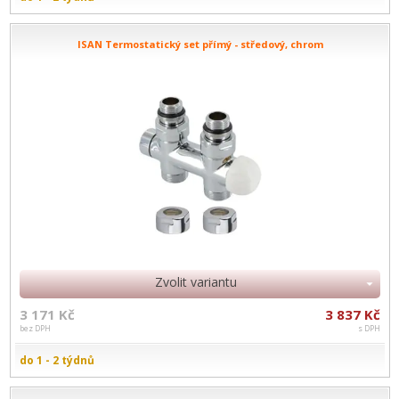
ISAN Termostatický set přímý - středový, chrom
Zvolit variantu
3 171 Kč
3 837 Kč
bez DPH
s DPH
do 1 - 2 týdnů