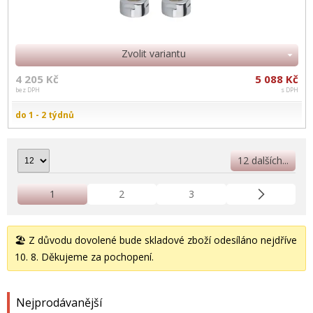
Zvolit variantu
4 205 Kč
5 088 Kč
bez DPH
s DPH
do 1 - 2 týdnů
12 dalších...
1
2
3
🏖️ Z důvodu dovolené bude skladové zboží odesíláno nejdříve
10. 8. Děkujeme za pochopení.
Nejprodávanější