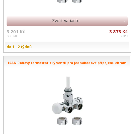
Zvolit variantu
3 201 Kč
3 873 Kč
bez DPH
s DPH
do 1 - 2 týdnů
ISAN Rohový termostatický ventil pro jednobodové připojení, chrom