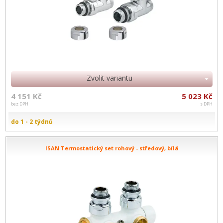
Zvolit variantu
4 151 Kč
5 023 Kč
bez DPH
s DPH
do 1 - 2 týdnů
ISAN Termostatický set rohový - středový, bílá