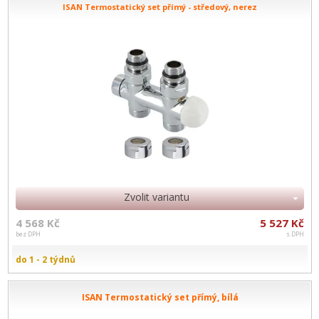
ISAN Termostatický set přímý - středový, nerez
Zvolit variantu
4 568 Kč
5 527 Kč
bez DPH
s DPH
do 1 - 2 týdnů
ISAN Termostatický set přímý, bílá