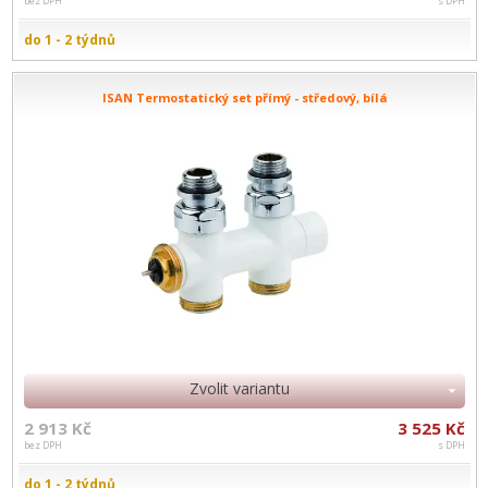
bez DPH
s DPH
do 1 - 2 týdnů
ISAN Termostatický set přímý - středový, bílá
Zvolit variantu
2 913 Kč
3 525 Kč
bez DPH
s DPH
do 1 - 2 týdnů