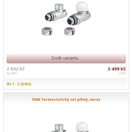
Zvolit variantu
2 892 Kč
3 499 Kč
bez DPH
s DPH
do 1 - 2 týdnů
ISAN Termostatický set přímý, nerez