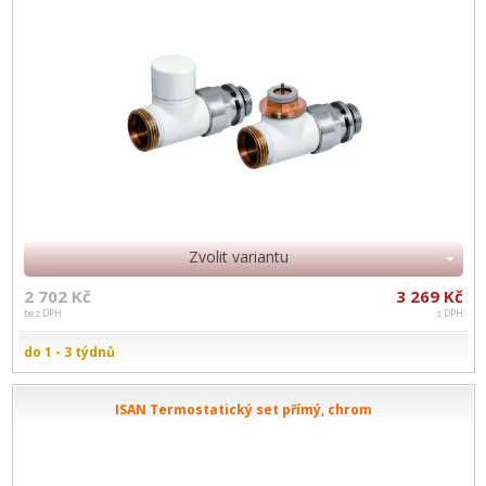
Zvolit variantu
2 702 Kč
3 269 Kč
bez DPH
s DPH
do 1 - 3 týdnů
ISAN Termostatický set přímý, chrom