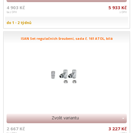
4 903 Kč
5 933 Kč
bez DPH
s DPH
do 1 - 2 týdnů
ISAN Set regulačních šroubení, sada č. 161 ATOL, bílá
Zvolit variantu
2 667 Kč
3 227 Kč