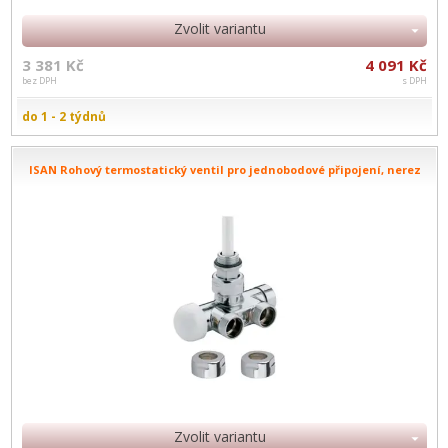
Zvolit variantu
3 381 Kč
4 091 Kč
bez DPH
s DPH
do 1 - 2 týdnů
ISAN Rohový termostatický ventil pro jednobodové připojení, nerez
Zvolit variantu