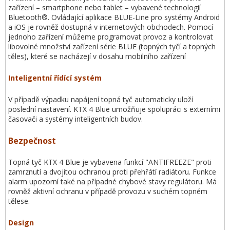
zařízení – smartphone nebo tablet – vybavené technologií
Bluetooth®. Ovládající aplikace BLUE-Line pro systémy Android
a iOS je rovněž dostupná v internetových obchodech. Pomocí
jednoho zařízení můžeme programovat provoz a kontrolovat
libovolné množství zařízení série BLUE (topných tyčí a topných
těles), které se nacházejí v dosahu mobilního zařízení
Inteligentní řídící systém
V případě výpadku napájení topná tyč automaticky uloží
poslední nastavení. KTX 4 Blue umožňuje spolupráci s externími
časovači a systémy inteligentních budov.
Bezpečnost
Topná tyč KTX 4 Blue je vybavena funkcí "ANTIFREEZE" proti
zamrznutí a dvojitou ochranou proti přehřátí radiátoru. Funkce
alarm upozorní také na případné chybové stavy regulátoru. Má
rovněž aktivní ochranu v případě provozu v suchém topném
tělese.
Design