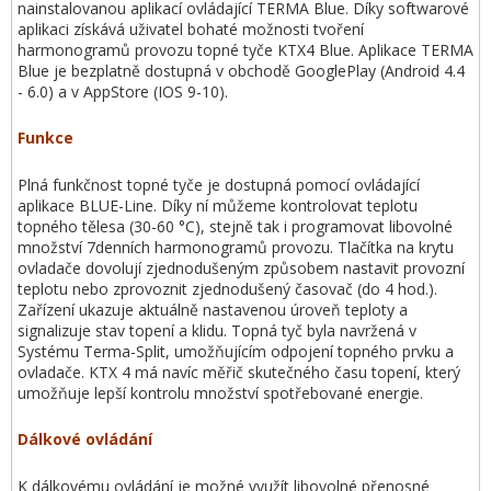
nainstalovanou aplikací ovládající TERMA Blue. Díky softwarové
aplikaci získává uživatel bohaté možnosti tvoření
harmonogramů provozu topné tyče KTX4 Blue. Aplikace TERMA
Blue je bezplatně dostupná v obchodě GooglePlay (Android 4.4
- 6.0) a v AppStore (IOS 9-10).
Funkce
Plná funkčnost topné tyče je dostupná pomocí ovládající
aplikace BLUE-Line. Díky ní můžeme kontrolovat teplotu
topného tělesa (30-60 °C), stejně tak i programovat libovolné
množství 7denních harmonogramů provozu. Tlačítka na krytu
ovladače dovolují zjednodušeným způsobem nastavit provozní
teplotu nebo zprovoznit zjednodušený časovač (do 4 hod.).
Zařízení ukazuje aktuálně nastavenou úroveň teploty a
signalizuje stav topení a klidu. Topná tyč byla navržená v
Systému Terma-Split, umožňujícím odpojení topného prvku a
ovladače. KTX 4 má navíc měřič skutečného času topení, který
umožňuje lepší kontrolu množství spotřebované energie.
Dálkové ovládání
K dálkovému ovládání je možné využít libovolné přenosné