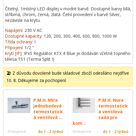
Čitelný, 1místný LED displej v modré barvě. Dostupné barvy bílá,
stříbrná, chrom, černá, zlatá. Čelní provedení v barvě Silver,
nezávisle na krytu.
Napájení:
230 V AC
Dostupné kapacity
: 120, 200, 300, 400, 600, 800, 1000 W
Třída ochrany:
I
Připojení:
1/2 "
Krytí [IP]:
IPx5 Regulátor KTX 4 Blue je dodáván včetně topného
tělesa TS1 (Terma Split I)
🏖️ Z důvodu dovolené bude skladové zboží odesíláno nejdříve
10. 8. Děkujeme za pochopení.
P.M.H. Mira
P.M.H. Nura
jednobodová
termostatick
termostatick
á ventilová
á ventilová ...
sada pro
kom...
Dostupnost
do 1 - 2 týdnů
Dostupnost
do 1 - 2 týdnů