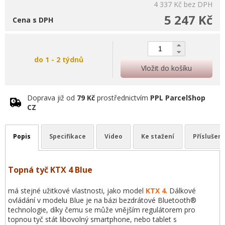
4 337 Kč
bez DPH
5 247 Kč
Cena s DPH
do 1 - 2 týdnů
Vložit do košíku
Doprava již od
79 Kč
prostřednictvím
PPL ParcelShop
CZ
Popis
Specifikace
Video
Ke stažení
Příslušens
Topná tyč
KTX 4 Blue
má stejné užitkové vlastnosti, jako model
KTX 4
. Dálkové
ovládání v modelu Blue je na bázi bezdrátové Bluetooth®
technologie, díky čemu se může vnějším regulátorem pro
topnou tyč stát libovolný smartphone, nebo tablet s