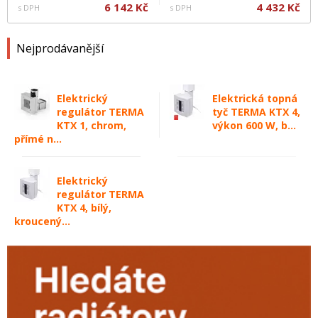
6 142 Kč
4 432 Kč
s DPH
s DPH
Nejprodávanější
Elektrický
Elektrická topná
regulátor TERMA
tyč TERMA KTX 4,
KTX 1, chrom,
výkon 600 W, b...
přímé n...
Elektrický
regulátor TERMA
KTX 4, bílý,
kroucený...